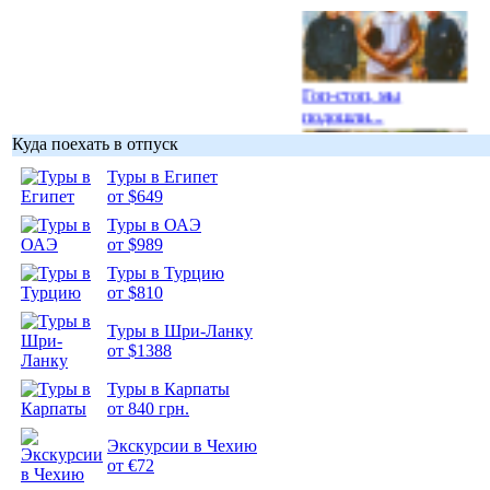
Гоп-стоп, мы
подошли...
Куда поехать в отпуск
Туры в Египет
от $649
Туры в ОАЭ
Подборка
от $989
фотопозитива 1
Туры в Турцию
от $810
Туры в Шри-Ланку
от $1388
Подборка
Туры в Карпаты
фотопозитива 2
от 840 грн.
Экскурсии в Чехию
от €72