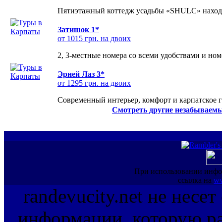
Пятиэтажный коттедж усадьбы «SHULC» находит
Затишок 1*
от 1015 грн. на двоих
2, 3-местные номера со всеми удобствами и но
Эрней Лаз 3*
от 1295 грн. на двоих
Современный интерьер, комфорт и карпатское г
Смотреть другие незабываемы
При использовании инфо
ссылка на
ww
randevucity.net не несе
информации, которую ра