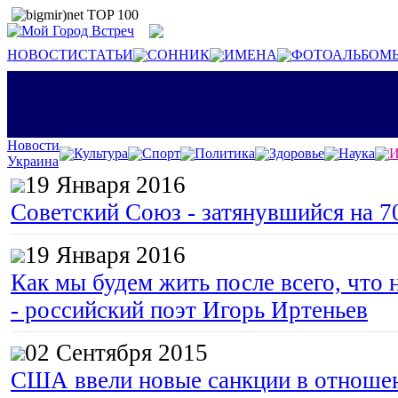
НОВОСТИ
СТАТЬИ
СОННИК
ИМЕНА
ФОТОАЛЬБОМ
Новости
Культура
Спорт
Политика
Здоровье
Наука
И
Украина
19 Января 2016
Советский Союз - затянувшийся на 7
19 Января 2016
Как мы будем жить после всего, что 
- российский поэт Игорь Иртеньев
02 Сентября 2015
США ввели новые санкции в отноше