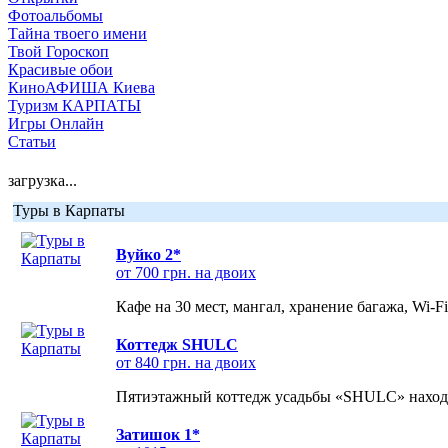
Фотоальбомы
Тайна твоего имени
Твой Гороскоп
Красивые обои
КиноАФИША Киева
Туризм КАРПАТЫ
Игры Онлайн
Статьи
загрузка...
Туры в Карпаты
Вуйко 2*
от 700 грн. на двоих
Кафе на 30 мест, мангал, хранение багажа, Wi-F
Коттедж SHULC
от 840 грн. на двоих
Пятиэтажный коттедж усадьбы «SHULC» находит
Затишок 1*