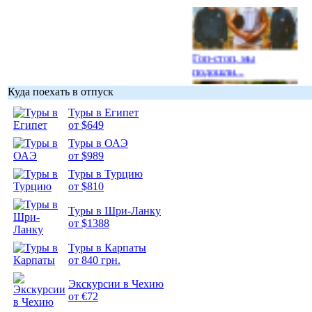
Гоп-стоп, мы
подошли...
Куда поехать в отпуск
Туры в Египет
от $649
Туры в ОАЭ
Подборка
от $989
фотопозитива 1
Туры в Турцию
от $810
Туры в Шри-Ланку
от $1388
Подборка
Туры в Карпаты
фотопозитива 2
от 840 грн.
Экскурсии в Чехию
от €72