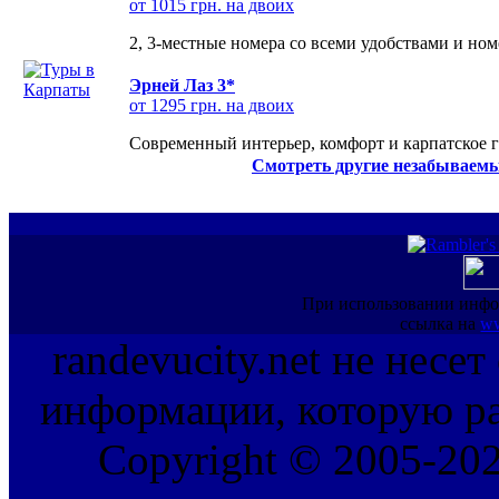
от 1015 грн. на двоих
2, 3-местные номера со всеми удобствами и но
Эрней Лаз 3*
от 1295 грн. на двоих
Современный интерьер, комфорт и карпатское г
Смотреть другие незабываемы
При использовании инфо
ссылка на
ww
randevucity.net не несе
информации, которую ра
Copyright © 2005-202