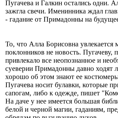
Пугачева и Галкин остались одни. А
зажгла свечи. Именинника ждал гла
- гадание от Примадонны на будуще
То, что Алла Борисовна увлекается м
поклонников не новость. Пугачеву, п
привлекало все неопознанное и необ
суеверии Примадонны давно ходят л
хорошо об этом знают ее костюмеры 
Пугачева носит булавки, которые пр
сапогам, либо к одежде, пишет "Ком
На даче у нее имеется большая библ
белой и черной магии, гаданиям, пр
обрядам по вызыванию духов.