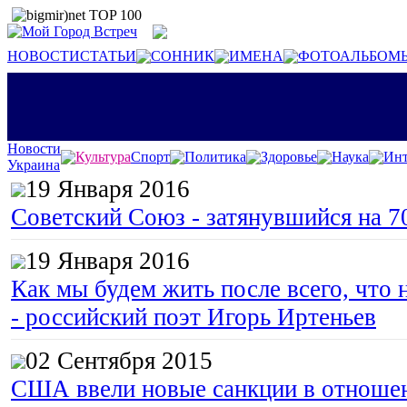
НОВОСТИ
СТАТЬИ
СОННИК
ИМЕНА
ФОТОАЛЬБОМ
Новости
Культура
Спорт
Политика
Здоровье
Наука
Инт
Украина
19 Января 2016
Советский Союз - затянувшийся на 7
19 Января 2016
Как мы будем жить после всего, что 
- российский поэт Игорь Иртеньев
02 Сентября 2015
США ввели новые санкции в отноше