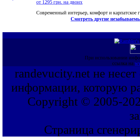
от 1295 грн. на двоих
Современный интерьер, комфорт и карпатское г
Смотреть другие незабываемы
При использовании инфо
ссылка на
ww
randevucity.net не несе
информации, которую ра
Copyright © 2005-202
з
Страница сгенерир