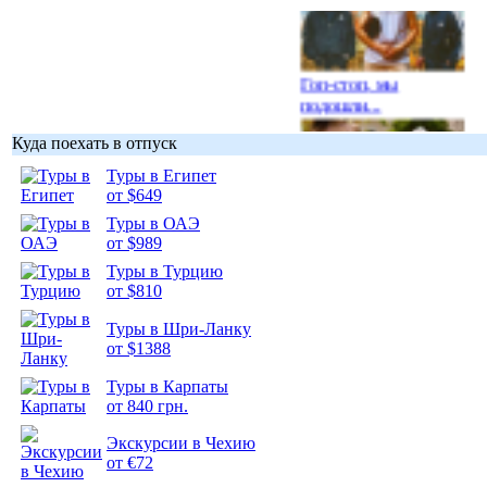
Гоп-стоп, мы
подошли...
Куда поехать в отпуск
Туры в Египет
от $649
Подборка
Туры в ОАЭ
фотопозитива 1
от $989
Туры в Турцию
от $810
Туры в Шри-Ланку
от $1388
Подборка
Туры в Карпаты
фотопозитива 2
от 840 грн.
Экскурсии в Чехию
от €72