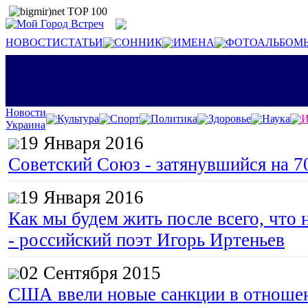
НОВОСТИ
СТАТЬИ
СОННИК
ИМЕНА
ФОТОАЛЬБОМ
Новости
Культура
Спорт
Политика
Здоровье
Наука
И
Украина
19 Января 2016
Советский Союз - затянувшийся на 7
19 Января 2016
Как мы будем жить после всего, что 
- российский поэт Игорь Иртеньев
02 Сентября 2015
США ввели новые санкции в отноше