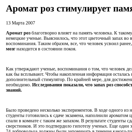
Аромат роз стимулирует пам
13 Марта 2007
Аромат роз
благотворно влияет на память человека. К тако
немецкие ученые. Выяснилось, что этот цветочный запах во 
воспоминания. Таким образом, все, что человек усвоил ранее, 
мозг
находится в состоянии покоя.
Как утверждают ученые, воспоминания о том, что человек дел
как бы всплывают. Чтобы накопленная информация осталась в
дополнительный стимулятор. По крайней мере, для достижен
необходимо.
Исследования показали, что запах роз способ
знаний.
Было проведено несколько экспериментов. В ходе одного из 
студенты готовились к сдаче экзамена, наполнили ароматом 
спали в комнате с таким же запахом. В результате студенты с
сверстников. И это подтвердило гипотезу ученых. Еще один э
74 добровольца должны были запоминать в течение какого-т