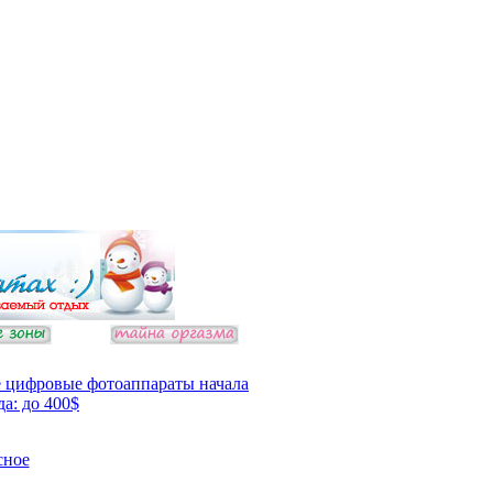
 цифровые фотоаппараты начала
да: до 400$
сное