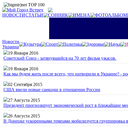
НОВОСТИ
СТАТЬИ
СОННИК
ИМЕНА
ФОТОАЛЬБОМ
Новости
Культура
Спорт
Политика
Здоровье
Наука
И
Украина
19 Января 2016
Советский Союз - затянувшийся на 70 лет фильм ужасов.
19 Января 2016
Как мы будем жить после всего, что натворили в Украине? - р
02 Сентября 2015
США ввели новые санкции в отношении России
27 Августа 2015
Президент прогнозирует экономический рост в ближайшие ме
26 Августа 2015
В Донецке ускоренными темпами мобилизуется группировка 