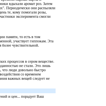
ники вдыхали аромат роз. Затем
ых". Периодически они распыляли
ень те, кому помогали розы,
частники эксперимента смогли
и памяти, то есть в том
менной, участвует гиппокам. Эта
ся более чувствительной.
их процессов в сером веществе.
данностью не стали. Это лишь
, что люди довольно быстро
воздействия со временем
нания важных вещей следует не
ний и цен... порадует Ваш