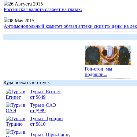
26 Августа 2015
Российская валюта слабеет на глазах.
08 Мая 2015
Антимонопольный комитет обязал аптеки снизить цены на лек
Гоп-стоп, мы
подошли...
Куда поехать в отпуск
Туры в Египет
от $649
Туры в ОАЭ
Подборка
от $989
фотопозитива 1
Туры в Турцию
от $810
Туры в Шри-Ланку