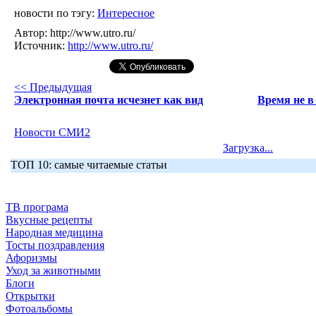
новости по тэгу:
Интересное
Автор:
http://www.utro.ru/
Источник:
http://www.utro.ru/
<< Предыдущая
Электронная почта исчезнет как вид
Время не в 
Новости СМИ2
Загрузка...
ТОП 10: самые читаемые статьи
ТВ програма
Вкусные рецепты
Народная медицина
Тосты поздравления
Афоризмы
Уход за животными
Блоги
Открытки
Фотоальбомы