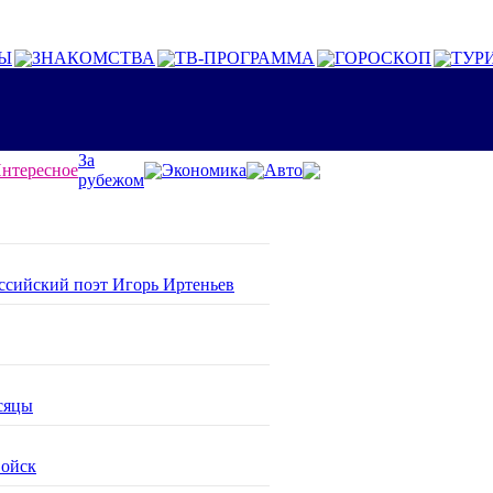
Ы
ЗНАКОМСТВА
ТВ-ПРОГРАММА
ГОРОСКОП
ТУР
За
нтересное
Экономика
Авто
рубежом
оссийский поэт Игорь Иртеньев
сяцы
войск