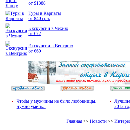
от $1388
Туры в Карпаты
Подборка
от 840 грн.
фотопозитива 2
Экскурсии в Чехию
от €72
Экскурсии в Венгрию
от €60
Чтобы у мужчины не было любовницы,
Лучшие
нужно уметь...
2012 го
Главная
>>
Новости
>>
Интере