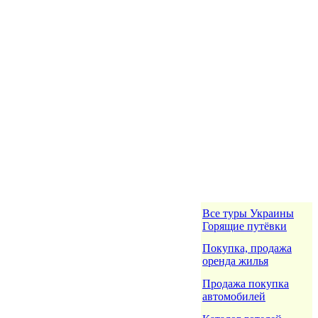
Все туры Украины
Горящие путёвки
Покупка, продажа
оренда жилья
Продажа покупка
автомобилей