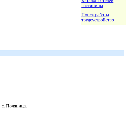
Каталог готелей
гостиницы
Поиск работы
трудоустройство
 с. Поляница.