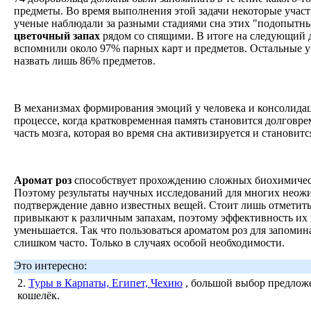
предметы. Во время выполнения этой задачи некоторые участ
ученые наблюдали за разными стадиями сна этих "подопытн
цветочный запах
рядом со спящими. В итоге на следующий д
вспомнили около 97% парных карт и предметов. Остальные у
назвать лишь 86% предметов.
В механизмах формирования эмоций у человека и консолидаци
процессе, когда кратковременная память становится долговре
часть мозга, которая во время сна активизируется и становит
Аромат роз
способствует прохождению сложных биохимическ
Поэтому результаты научных исследований для многих неожи
подтверждение давно известных вещей. Стоит лишь отметить
привыкают к различным запахам, поэтому эффективность их 
уменьшается. Так что пользоваться ароматом роз для запоми
слишком часто. Только в случаях особой необходимости.
Это интересно:
2.
Туры в Карпаты, Египет, Чехию
, большой выбор предложе
кошелёк.