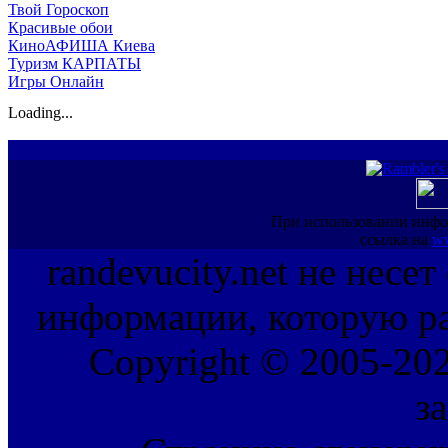
Твой Гороскоп
Красивые обои
КиноАФИША Киева
Туризм КАРПАТЫ
Игры Онлайн
Loading...
При использовании инфо
ссылка на
ww
randevucity.net не несе
информации, которую ра
Copyright © 2005-202
з