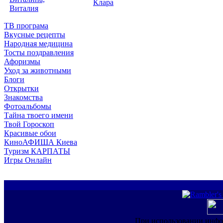
Клара
Виталия
ТВ програма
Вкусные рецепты
Народная медицина
Тосты поздравления
Афоризмы
Уход за животными
Блоги
Открытки
Знакомства
Фотоальбомы
Тайна твоего имени
Твой Гороскоп
Красивые обои
КиноАФИША Киева
Туризм КАРПАТЫ
Игры Онлайн
При использовании инфо