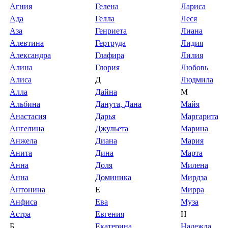
Агния
Гелена
Лариса
Ада
Гелла
Леся
Аза
Генриета
Лиана
Алевтина
Гертруда
Лидия
Александра
Глафира
Лилия
Алина
Глория
Любовь
Алиса
Д
Людмила
Алла
Дайна
М
Альбина
Данута, Дана
Майя
Анастасия
Дарья
Маргарита
Ангелина
Джульета
Марина
Анжела
Диана
Мария
Анита
Дина
Марта
Анна
Доля
Милена
Анна
Доминика
Мирдза
Антонина
Е
Мирра
Анфиса
Ева
Муза
Астра
Евгения
Н
Б
Екатерина
Надежда