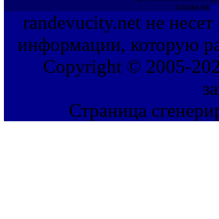
ссылка на
ww
randevucity.net не несе
информации, которую ра
Copyright © 2005-202
з
Страница сгенерир