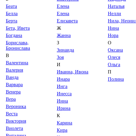
Беата
Елена
Наталья
Белла
Елена
Нелли
Берта
Елизавета
Нила, Неони
Бета, Ивета
Ж
Нина
Богдана
Жанна
Нора
Борислава,
З
О
Бронислава
Зинаида
Оксана
В
Зоя
Олеся
Валентина
И
Ольга
Валерия
Иванна, Ивона
П
Ванда
Инара
Полина
Варвара
Инга
Венера
Инесса
Вера
Инна
Вероника
Ирина
Веста
К
Виктория
Карина
Виолета
Кира
Виталина,