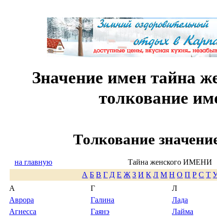
Значение имен тайна ж
толкование им
Толкование значени
на главную
Тайна женского ИМЕНИ
А
Б
В
Г
Д
Е
Ж
З
И
К
Л
М
Н
О
П
Р
С
Т
А
Г
Л
Аврора
Галина
Лада
Агнесса
Гаянэ
Лайма