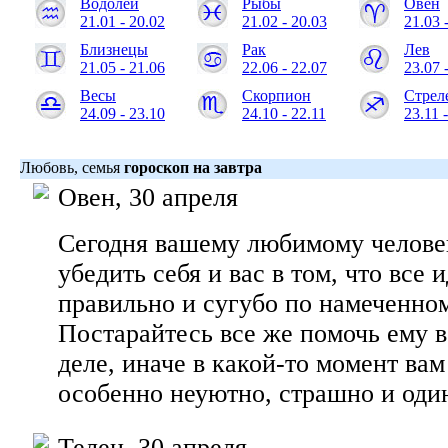
Водолей
Рыбы
Овен
21.01 - 20.02
21.02 - 20.03
21.03 
Близнецы
Рак
Лев
21.05 - 21.06
22.06 - 22.07
23.07 
Весы
Скорпион
Стрел
24.09 - 23.10
24.10 - 22.11
23.11 
Любовь, семья
гороскоп на завтра
Овен, 30 апреля
Сегодня вашему любимому человек
убедить себя и вас в том, что все 
правильно и сугубо по намеченном
Постарайтесь все же помочь ему в
деле, иначе в какой-то момент вам
особенно неуютно, страшно и оди
Телец, 30 апреля