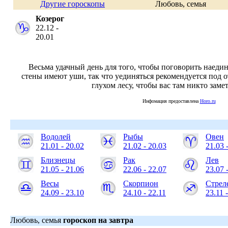
Другие гороскопы
Любовь, семья
Козерог
22.12 -
20.01
Весьма удачный день для того, чтобы поговорить наедине
стены имеют уши, так что уединяться рекомендуется под 
глухом лесу, чтобы вас там никто замет
Инфомация предоставлена
Horo.ru
Водолей
Рыбы
Овен
21.01 - 20.02
21.02 - 20.03
21.03 
Близнецы
Рак
Лев
21.05 - 21.06
22.06 - 22.07
23.07 
Весы
Скорпион
Стрел
24.09 - 23.10
24.10 - 22.11
23.11 
Любовь, семья
гороскоп на завтра