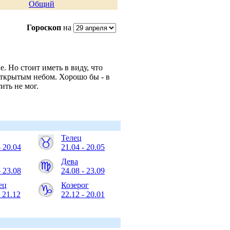
Общий
Гороскоп
на
. Но стоит иметь в виду, что
открытым небом. Хорошо бы - в
ить не мог.
Телец
- 20.04
21.04 - 20.05
Дева
- 23.08
24.08 - 23.09
ец
Козерог
- 21.12
22.12 - 20.01