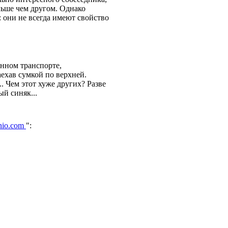
льше чем другом. Однако
: они не всегда имеют свойство
енном транспорте,
ехав сумкой по верхней.
. Чем этот хуже других? Разве
й синяк...
nio.com
":