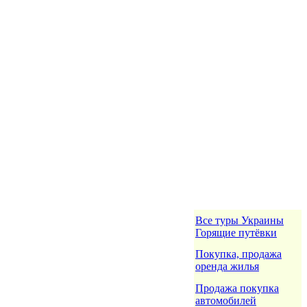
Все туры Украины
Горящие путёвки
Покупка, продажа
оренда жилья
Продажа покупка
автомобилей