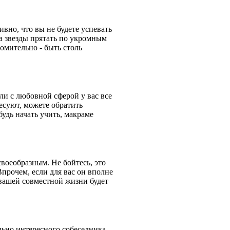
ивно, что вы не будете успевать
ба звезды прятать по укромным
томительно - быть столь
ли с любовной сферой у вас все
есуют, можете обратить
будь начать учить, макраме
воеобразным. Не бойтесь, это
Впрочем, если для вас он вполне
в вашей совместной жизни будет
ьно интересного собеседника,