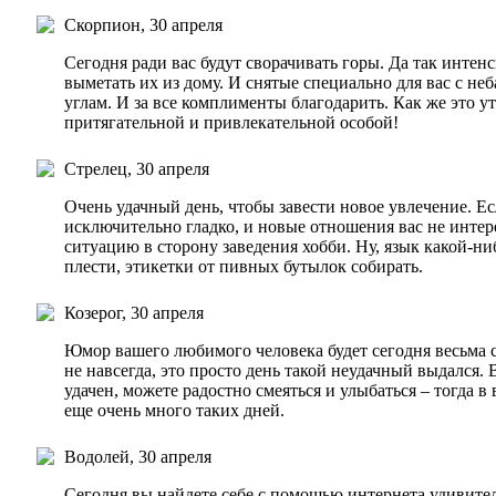
Скорпион, 30 апреля
Сегодня ради вас будут сворачивать горы. Да так интенс
выметать их из дому. И снятые специально для вас с не
углам. И за все комплименты благодарить. Как же это у
притягательной и привлекательной особой!
Стрелец, 30 апреля
Очень удачный день, чтобы завести новое увлечение. Ес
исключительно гладко, и новые отношения вас не интер
ситуацию в сторону заведения хобби. Ну, язык какой-ни
плести, этикетки от пивных бутылок собирать.
Козерог, 30 апреля
Юмор вашего любимого человека будет сегодня весьма с
не навсегда, это просто день такой неудачный выдался. 
удачен, можете радостно смеяться и улыбаться – тогда 
еще очень много таких дней.
Водолей, 30 апреля
Сегодня вы найдете себе с помощью интернета удивител