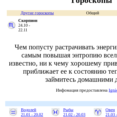
Гороскопы
Другие гороскопы
Общий
Скорпион
24.10 -
22.11
Чем попусту растрачивать энерги
самым повышая энтропию вселе
известно, ни к чему хорошему прив
приближает ее к состоянию те
займитесь домашними 
Инфомация предоставлена
Ign
Водолей
Рыбы
Овен
21.01 - 20.02
21.02 - 20.03
21.03 