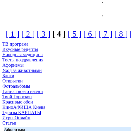
.
[ 1 ]
[ 2 ]
[ 3 ]
[ 4 ]
[ 5 ]
[ 6 ]
[ 7 ]
[ 8 ]
ТВ програма
Вкусные рецепты
Народная медицина
Тосты поздравления
Афоризмы
Уход за животными
Блоги
Открытки
Фотоальбомы
Тайна твоего имени
Твой Гороскоп
Красивые обои
КиноАФИША Киева
Туризм КАРПАТЫ
Игры Онлайн
Статьи
Афоризмы