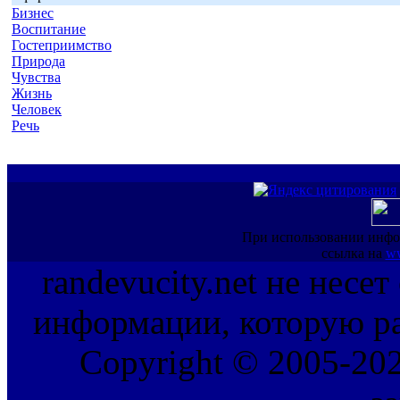
Бизнес
Воспитание
Гостеприимство
Природа
Чувства
Жизнь
Человек
Речь
При использовании инфо
ссылка на
ww
randevucity.net не несе
информации, которую ра
Copyright © 2005-202