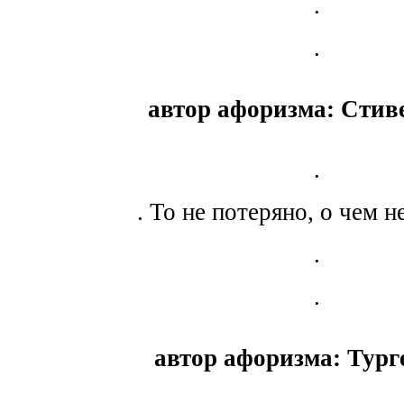
.
.
автор афоризма: Стиве
.
. То не потеряно, о чем н
.
.
автор афоризма: Тург