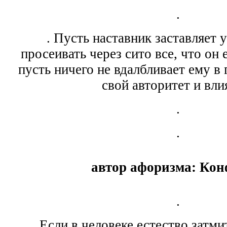
.
. Пусть наставник заставляет 
просеивать через сито все, что он 
пусть ничего не вдалбливает ему в 
свой авторитет и вли
.
.
автор афоризма: Ко
.
. Если в человеке естество затми