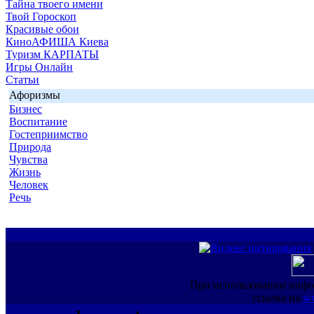
Тайна твоего имени
Твой Гороскоп
Красивые обои
КиноАФИША Киева
Туризм КАРПАТЫ
Игры Онлайн
Статьи
Афоризмы
Бизнес
Воспитание
Гостеприимство
Природа
Чувства
Жизнь
Человек
Речь
При использовании инфо
ссылка на
ww