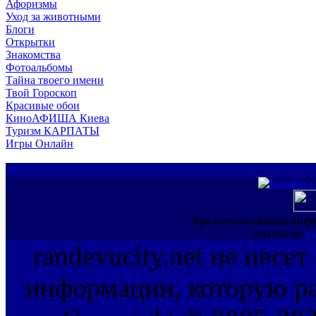
Афоризмы
Уход за животными
Блоги
Открытки
Знакомства
Фотоальбомы
Тайна твоего имени
Твой Гороскоп
Красивые обои
КиноАФИША Киева
Туризм КАРПАТЫ
Игры Онлайн
При использовании инфо
ссылка на
ww
randevucity.net не несе
информации, которую ра