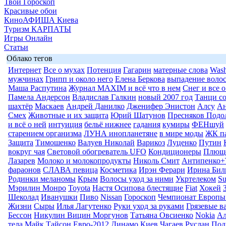
Твой Гороскоп
Красивые обои
КиноАФИША Киева
Туризм КАРПАТЫ
Игры Онлайн
Статьи
Облако тегов
Интернет
Все о мухах
Потенция
Гагарин
матерные слова
Wash
мужчинах
Грипп и около него
Елена Беркова
выпадение воло
Маша Распутина
Журнал MAXIM и всё что в нем
Снег и все 
Памела Андерсон
Владислав Галкин
новый 2007 год
Танци со
шахтёр
Маскаев
Андрей Данилко
Дженифер Энистон
Алсу
Ан
Смех
Животные и их защита
Юрий Шатунов
Пресняков Подо
и всё о ней
интуиция
бельё нижнее
гадания
кумиры
ФЕНшуй
старением организма
ЛУНА инопланетяне
в мире моды
ЖК п
Защита
Тимошенко
Валуев Николай
Варикоз
Луценко
Путин
вокруг чая
Световой обогреватель UFO
Кондиционеры
Плюще
Лазарев
Молоко и молокопродукты
Николь Смит
Антипенко+
фараонов
СЛАВА певица
Косметика
Ирэн Ферари
Ирина Бил
Родинки меланомы
Крым
Волосы уход за ними
Укртелеком
Su
Мэрилин Монро
Toyota
Настя Осипова блестящие
Fiat
Хокей
Шеколад
Иванушки
Пиво
Nissan
Гороскоп
Чемпионат Европы
Жизни
Сыры
Илья Лагутенко
Руки уход за руками
Грязевые в
Бессон
Никулин Вицин Моргунов
Татьяна Овсиенко
Nokia
Ал
тела
Майк Тайсон
Евро-2012
Динамо Киев
Чагаев Руслан
Под