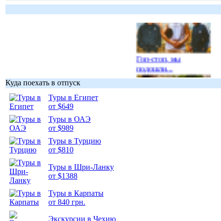
Гоп-стоп, мы
подошли...
Куда поехать в отпуск
Туры в Египет
от $649
Туры в ОАЭ
Подборка
от $989
фотопозитива 1
Туры в Турцию
от $810
Туры в Шри-Ланку
от $1388
Подборка
Туры в Карпаты
фотопозитива 2
от 840 грн.
Экскурсии в Чехию