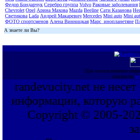
Федор Бондарчук
Серебро группа
Volvo
Раковые заболевания
Chevrolet
Opel
Арина Махова
Mazda
Beeline
Сати Казанова
Не
Светикова
Lada
Андрей Макаревич
Mercedes
Mini auto
Mini au
ФОТО спортсменов
Алена Винницкая
Марс_инопланетяне
П
А знаете ли Вы?
При использовании инфо
ссылка на
ww
randevucity.net не несе
информации, которую ра
Copyright © 2005-202
з