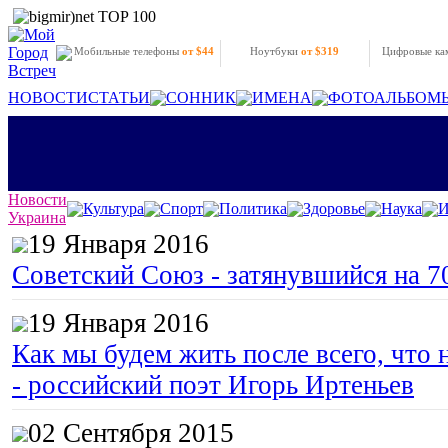
Мобильные телефоны
от $44
Ноутбуки
от $319
Цифровые к
НОВОСТИ
СТАТЬИ
СОННИК
ИМЕНА
ФОТОАЛЬБОМ
Новости
Культура
Спорт
Политика
Здоровье
Наука
И
Украина
19 Января 2016
Советский Союз - затянувшийся на 7
19 Января 2016
Как мы будем жить после всего, что 
- российский поэт Игорь Иртеньев
02 Сентября 2015