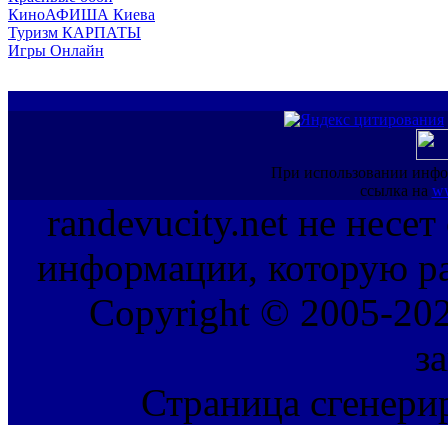
КиноАФИША Киева
Туризм КАРПАТЫ
Игры Онлайн
При использовании инфо
ссылка на
ww
randevucity.net не несе
информации, которую ра
Copyright © 2005-202
з
Страница сгенерир