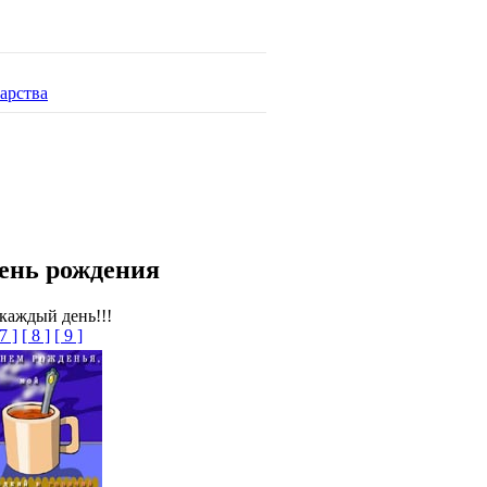
арства
ень рождения
каждый день!!!
 7 ]
[ 8 ]
[ 9 ]