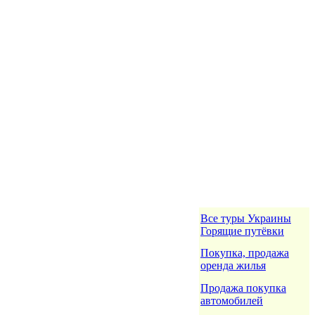
Все туры Украины
Горящие путёвки
Покупка, продажа
оренда жилья
Продажа покупка
автомобилей