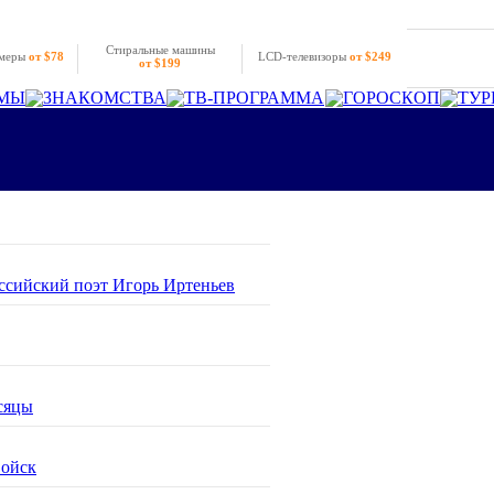
Стиральные машины
амеры
от $78
LCD-телевизоры
от $249
от $199
МЫ
ЗНАКОМСТВА
ТВ-ПРОГРАММА
ГОРОСКОП
ТУР
оссийский поэт Игорь Иртеньев
сяцы
войск