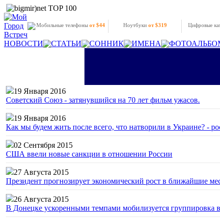
Мобильные телефоны
от $44
Ноутбуки
от $319
Цифровые к
НОВОСТИ
СТАТЬИ
СОННИК
ИМЕНА
ФОТОАЛЬБО
19 Января 2016
Советский Союз - затянувшийся на 70 лет фильм ужасов.
19 Января 2016
Как мы будем жить после всего, что натворили в Украине? - р
02 Сентября 2015
США ввели новые санкции в отношении России
27 Августа 2015
Президент прогнозирует экономический рост в ближайшие ме
26 Августа 2015
В Донецке ускоренными темпами мобилизуется группировка 