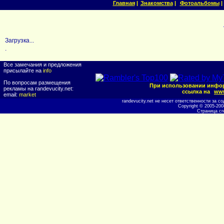
Главная
|
Знакомства
|
Фотоальбомы
|
Загрузка...
.
Все замечания и предложения
присылайте на
info
По вопросам размещения
При использовании инфор
рекламы на randevucity.net:
ссылка на
www
email:
market
randevucity.net не несет ответственности за
Copyright © 2005-20
Страница сг