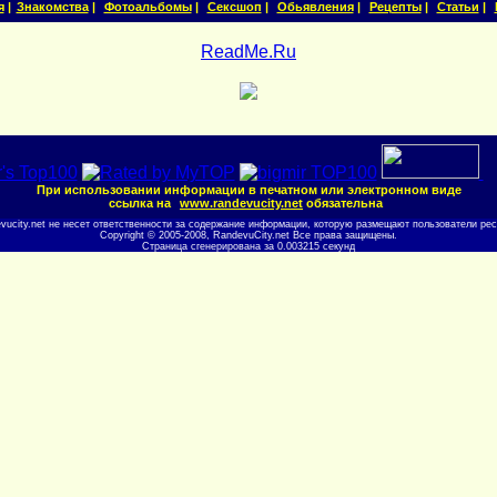
я
|
Знакомства
|
Фотоальбомы
|
Сексшоп
|
Обьявления
|
Рецепты
|
Статьи
|
ReadMe.Ru
При использовании информации в печатном или электронном виде
ссылка на
www.randevucity.net
обязательна
evucity.net не несет ответственности за содержание информации, которую размещают пользователи рес
Copyright © 2005-2008, RandevuCity.net Все права защищены.
Страница сгенерирована за 0.003215 секунд