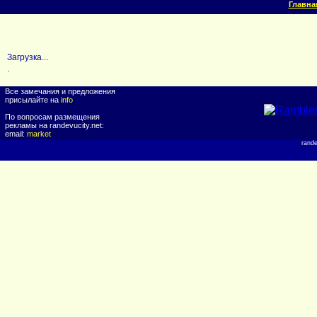
Главна
Загрузка...
.
Все замечания и предложения
присылайте на
info
По вопросам размещения
рекламы на randevucity.net:
email:
market
rand