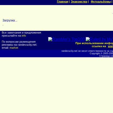
Главная
|
Знакомства
|
Фотоальбомы
|
Загрузка...
.
Все замечания и предложения
присылайте на
info
По вопросам размещения
При использовании инфор
рекламы на randevucity.net:
ссылка на
www
email:
market
randevucity.net не несет ответственности за
Copyright © 2005-20
Страница сг