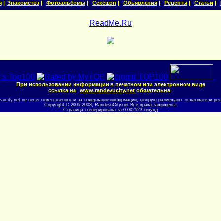
я
|
Знакомства
|
Фотоальбомы
|
Сексшоп
|
Обьявления
|
Рецепты
|
Статьи
|
ReadMe.Ru
При использовании информации в печатном или электронном виде
ссылка на
www.randevucity.net
обязательна
evucity.net не несет ответственности за содержание информации, которую размещают пользователи рес
Copyright © 2005-2008, RandevuCity.net Все права защищены.
Страница сгенерирована за 0.002523 секунд