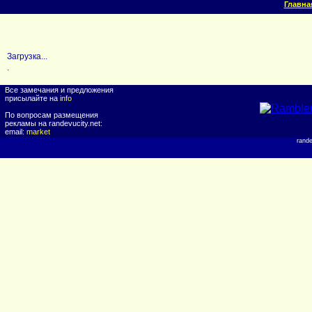
Главна
Загрузка...
.
Все замечания и предложения
присылайте на
info
По вопросам размещения
рекламы на randevucity.net:
email:
market
rand