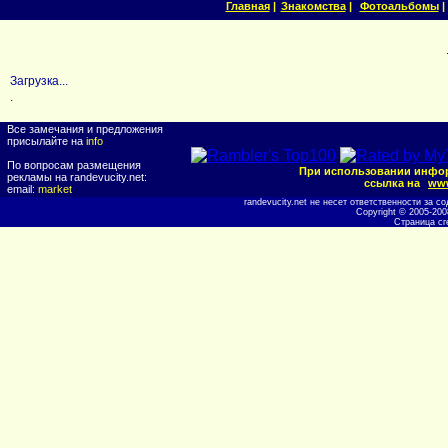
Главная
|
Знакомства
|
Фотоальбомы
|
Загрузка...
.
Все замечания и предложения
присылайте на
info
По вопросам размещения
При использовании инфор
рекламы на randevucity.net:
ссылка на
www
email:
market
randevucity.net не несет ответственности за
Copyright © 2005-20
Страница сг