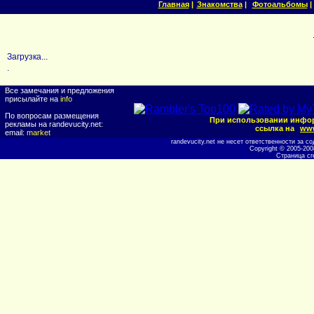
Главная
|
Знакомства
|
Фотоальбомы
|
Загрузка...
.
Все замечания и предложения
присылайте на
info
По вопросам размещения
При использовании инфор
рекламы на randevucity.net:
ссылка на
www
email:
market
randevucity.net не несет ответственности за
Copyright © 2005-20
Страница сг