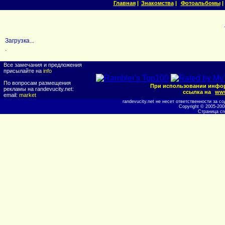
Главная
|
Знакомства
|
Фотоальбомы
|
Загрузка...
.
Все замечания и предложения
присылайте на
info
По вопросам размещения
При использовании инфор
рекламы на randevucity.net:
ссылка на
www
email:
market
randevucity.net не несет ответственности за
Copyright © 2005-20
Страница сг