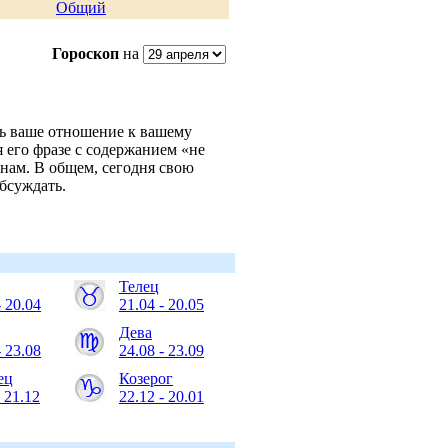
Общий
Гороскоп
на
ь ваше отношение к вашему
 его фразе с содержанием «не
инам. В общем, сегодня свою
бсуждать.
Телец
- 20.04
21.04 - 20.05
Дева
- 23.08
24.08 - 23.09
ец
Козерог
- 21.12
22.12 - 20.01