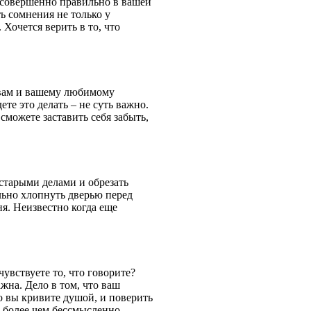
ё совершенно правильно в вашей
ь сомнения не только у
 Хочется верить в то, что
 вам и вашему любимому
ете это делать – не суть важно.
 сможете заставить себя забыть,
старыми делами и обрезать
льно хлопнуть дверью перед
я. Неизвестно когда еще
чувствуете то, что говорите?
жна. Дело в том, что ваш
о вы кривите душой, и поверить
 более чем бессмысленно.