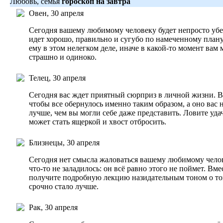
Любовь, семья
гороскоп на завтра
Овен, 30 апреля
Сегодня вашему любимому человеку будет непросто убеди
идет хорошо, правильно и сугубо по намеченному плану
ему в этом нелегком деле, иначе в какой-то момент вам
страшно и одиноко.
Телец, 30 апреля
Сегодня вас ждет приятный сюрприз в личной жизни. Вы
чтобы все обернулось именно таким образом, а оно вас
лучше, чем вы могли себе даже представить. Ловите удач
может стать ящеркой и хвост отбросить.
Близнецы, 30 апреля
Сегодня нет смысла жаловаться вашему любимому челове
что-то не заладилось: он всё равно этого не поймет. Вм
получите подробную лекцию назидательным тоном о том
срочно стало лучше.
Рак, 30 апреля