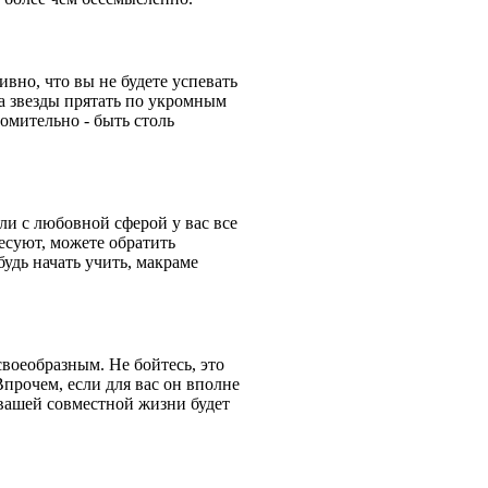
ивно, что вы не будете успевать
ба звезды прятать по укромным
томительно - быть столь
ли с любовной сферой у вас все
есуют, можете обратить
будь начать учить, макраме
воеобразным. Не бойтесь, это
Впрочем, если для вас он вполне
в вашей совместной жизни будет