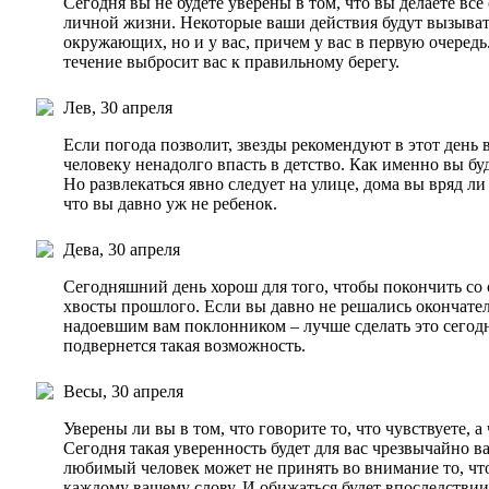
Сегодня вы не будете уверены в том, что вы делаете вс
личной жизни. Некоторые ваши действия будут вызыват
окружающих, но и у вас, причем у вас в первую очередь.
течение выбросит вас к правильному берегу.
Лев, 30 апреля
Если погода позволит, звезды рекомендуют в этот день
человеку ненадолго впасть в детство. Как именно вы буд
Но развлекаться явно следует на улице, дома вы вряд ли
что вы давно уж не ребенок.
Дева, 30 апреля
Сегодняшний день хорош для того, чтобы покончить со 
хвосты прошлого. Если вы давно не решались окончате
надоевшим вам поклонником – лучше сделать это сегодн
подвернется такая возможность.
Весы, 30 апреля
Уверены ли вы в том, что говорите то, что чувствуете, а 
Сегодня такая уверенность будет для вас чрезвычайно ва
любимый человек может не принять во внимание то, чт
каждому вашему слову. И обижаться будет впоследствии