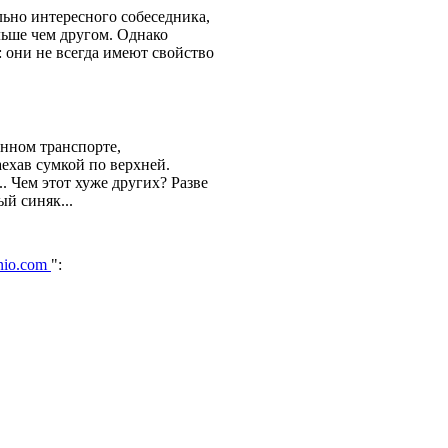
ьно интересного собеседника,
льше чем другом. Однако
: они не всегда имеют свойство
енном транспорте,
ехав сумкой по верхней.
. Чем этот хуже других? Разве
й синяк...
nio.com
":