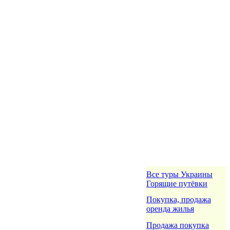
Все туры Украины
Горящие путёвки
Покупка, продажа
оренда жилья
Продажа покупка