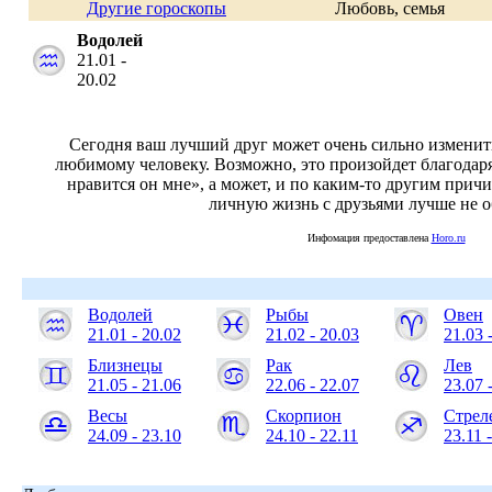
Другие гороскопы
Любовь, семья
Водолей
21.01 -
20.02
Сегодня ваш лучший друг может очень сильно изменит
любимому человеку. Возможно, это произойдет благодаря
нравится он мне», а может, и по каким-то другим прич
личную жизнь с друзьями лучше не о
Инфомация предоставлена
Horo.ru
Водолей
Рыбы
Овен
21.01 - 20.02
21.02 - 20.03
21.03 
Близнецы
Рак
Лев
21.05 - 21.06
22.06 - 22.07
23.07 
Весы
Скорпион
Стрел
24.09 - 23.10
24.10 - 22.11
23.11 