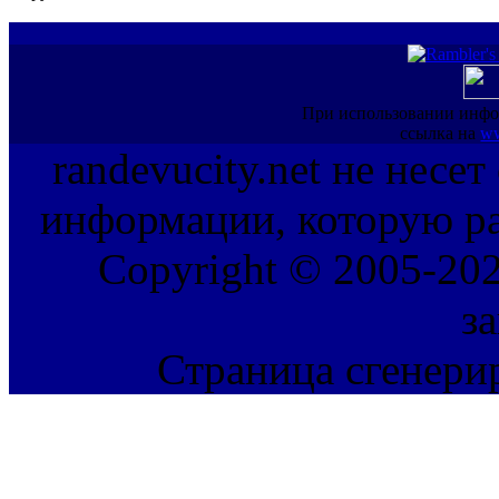
При использовании инфо
ссылка на
ww
randevucity.net не несе
информации, которую ра
Copyright © 2005-202
з
Страница сгенерир