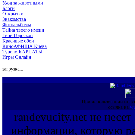
Уход за животными
Блоги
Открытки
Знакомства
Фотоальбомы
Тайна твоего имени
Твой Гороскоп
Красивые обои
КиноАФИША Киева
Туризм КАРПАТЫ
Игры Онлайн
загрузка...
При использовании инфо
ссылка на
ww
randevucity.net не несе
информации, которую ра