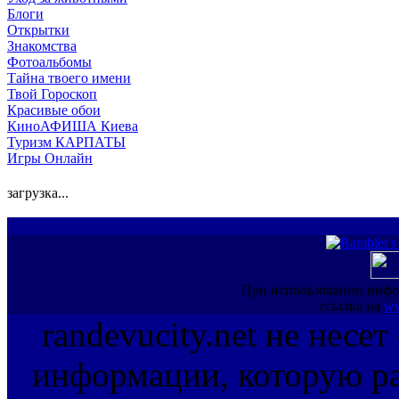
Блоги
Открытки
Знакомства
Фотоальбомы
Тайна твоего имени
Твой Гороскоп
Красивые обои
КиноАФИША Киева
Туризм КАРПАТЫ
Игры Онлайн
загрузка...
При использовании инфо
ссылка на
ww
randevucity.net не несе
информации, которую ра