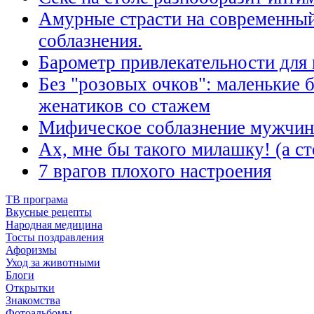
Амурные страсти на современный
соблазнения.
Барометр привлекательности дл
Без "розовых очков": маленькие 
женатиков со стажем
Мифическое соблазнение мужчин
Ах, мне бы такого милашку! (а сто
7 врагов плохого настроения
ТВ програма
Вкусные рецепты
Народная медицина
Тосты поздравления
Афоризмы
Уход за животными
Блоги
Открытки
Знакомства
Фотоальбомы