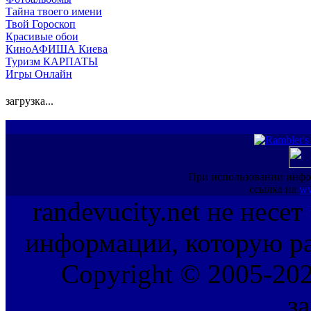
Тайна твоего имени
Твой Гороскоп
Красивые обои
КиноАФИША Киева
Туризм КАРПАТЫ
Игры Онлайн
загрузка...
При использовании инфо
ссылка на
ww
randevucity.net не несе
информации, которую ра
Copyright © 2005-202
з