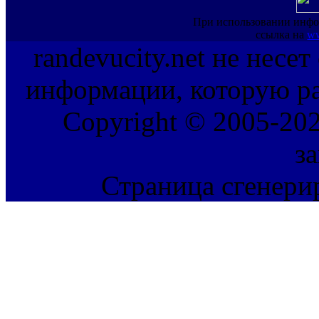
При использовании инфо
ссылка на
ww
randevucity.net не несе
информации, которую ра
Copyright © 2005-202
з
Страница сгенерир