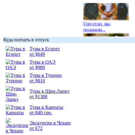
Гоп-стоп, мы
подошли...
Куда поехать в отпуск
Туры в Египет
от $649
Туры в ОАЭ
Подборка
от $989
фотопозитива 1
Туры в Турцию
от $810
Туры в Шри-Ланку
от $1388
Подборка
Туры в Карпаты
фотопозитива 2
от 840 грн.
Экскурсии в Чехию
от €72