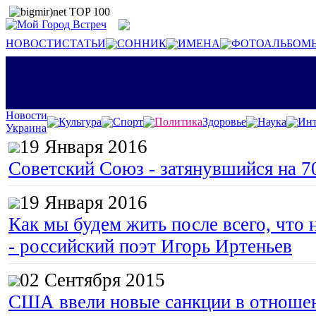
НОВОСТИ
СТАТЬИ
СОННИК
ИМЕНА
ФОТОАЛЬБОМ
Новости
Культура
Спорт
Политика
Здоровье
Наука
Инт
Украина
19 Января 2016
Советский Союз - затянувшийся на 7
19 Января 2016
Как мы будем жить после всего, что 
- российский поэт Игорь Иртеньев
02 Сентября 2015
США ввели новые санкции в отноше