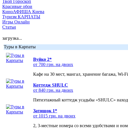
Твой Гороскоп
Красивые обои
КиноАФИША Киева
Туризм КАРПАТЫ
Игры Онлайн
Статьи
загрузка...
Туры в Карпаты
Вуйко 2*
от 700 грн. на двоих
Кафе на 30 мест, мангал, хранение багажа, Wi-F
Коттедж SHULC
от 840 грн. на двоих
Пятиэтажный коттедж усадьбы «SHULC» находит
Затишок 1*
от 1015 грн. на двоих
2, 3-местные номера со всеми удобствами и но