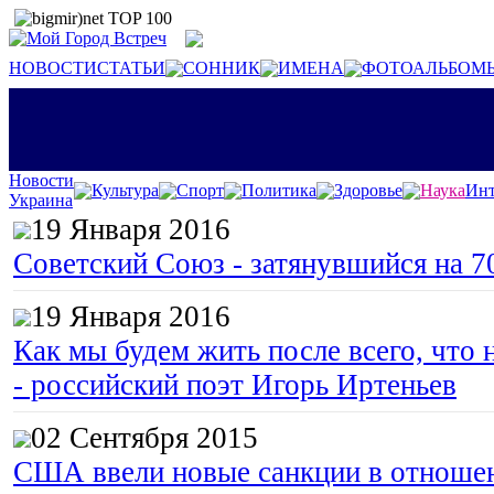
НОВОСТИ
СТАТЬИ
СОННИК
ИМЕНА
ФОТОАЛЬБОМ
Новости
Культура
Спорт
Политика
Здоровье
Наука
Инт
Украина
19 Января 2016
Советский Союз - затянувшийся на 7
19 Января 2016
Как мы будем жить после всего, что 
- российский поэт Игорь Иртеньев
02 Сентября 2015
США ввели новые санкции в отноше