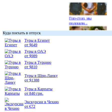
Гоп-стоп, мы
подошли...
Куда поехать в отпуск
Туры в Египет
от $649
Подборка
Туры в ОАЭ
фотопозитива 1
от $989
Туры в Турцию
от $810
Туры в Шри-Ланку
от $1388
Подборка
Туры в Карпаты
фотопозитива 2
от 840 грн.
Экскурсии в Чехию
от €72