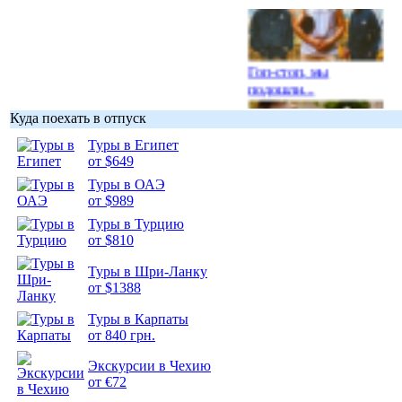
Гоп-стоп, мы
подошли...
Куда поехать в отпуск
Туры в Египет
от $649
Туры в ОАЭ
Подборка
от $989
фотопозитива 1
Туры в Турцию
от $810
Туры в Шри-Ланку
от $1388
Подборка
Туры в Карпаты
фотопозитива 2
от 840 грн.
Экскурсии в Чехию
от €72