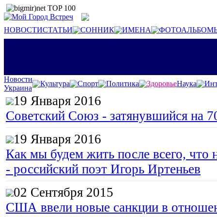
НОВОСТИ
СТАТЬИ
СОННИК
ИМЕНА
ФОТОАЛЬБОМ
Новости
Культура
Спорт
Политика
Здоровье
Наука
Инт
Украина
19 Января 2016
Советский Союз - затянувшийся на 7
19 Января 2016
Как мы будем жить после всего, что 
- российский поэт Игорь Иртеньев
02 Сентября 2015
США ввели новые санкции в отноше