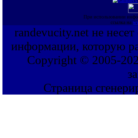
При использовании инфо
ссылка на
ww
randevucity.net не несе
информации, которую ра
Copyright © 2005-202
з
Страница сгенерир