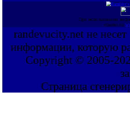
При использовании инфо
ссылка на
ww
randevucity.net не несе
информации, которую ра
Copyright © 2005-202
з
Страница сгенерир