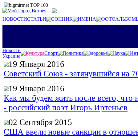
НОВОСТИ
СТАТЬИ
СОННИК
ИМЕНА
ФОТОАЛЬБОМ
Новости
Культура
Спорт
Политика
Здоровье
Наука
Инт
Украина
19 Января 2016
Советский Союз - затянувшийся на 7
19 Января 2016
Как мы будем жить после всего, что 
- российский поэт Игорь Иртеньев
02 Сентября 2015
США ввели новые санкции в отноше