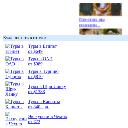
Гоп-стоп, мы
подошли...
Куда поехать в отпуск
Туры в Египет
от $649
Подборка
Туры в ОАЭ
фотопозитива 1
от $989
Туры в Турцию
от $810
Туры в Шри-Ланку
от $1388
Подборка
фотопозитива 2
Туры в Карпаты
от 840 грн.
Экскурсии в Чехию
от €72