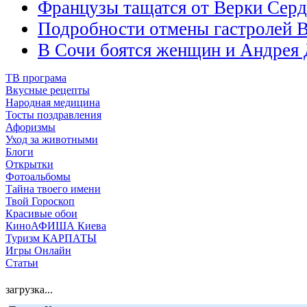
Французы тащатся от Верки Сер
Подробности отмены гастролей 
В Сочи боятся женщин и Андрея
ТВ програма
Вкусные рецепты
Народная медицина
Тосты поздравления
Афоризмы
Уход за животными
Блоги
Открытки
Фотоальбомы
Тайна твоего имени
Твой Гороскоп
Красивые обои
КиноАФИША Киева
Туризм КАРПАТЫ
Игры Онлайн
Статьи
загрузка...