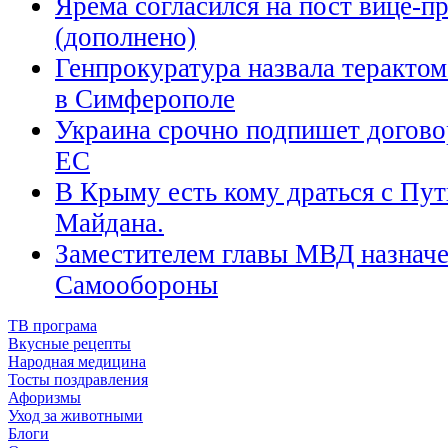
Ярема согласился на пост вице-п
(дополнено)
Генпрокуратура назвала терактом
в Симферополе
Украина срочно подпишет догово
ЕС
В Крыму есть кому драться с Пу
Майдана.
Заместителем главы МВД назначе
Самообороны
ТВ програма
Вкусные рецепты
Народная медицина
Тосты поздравления
Афоризмы
Уход за животными
Блоги