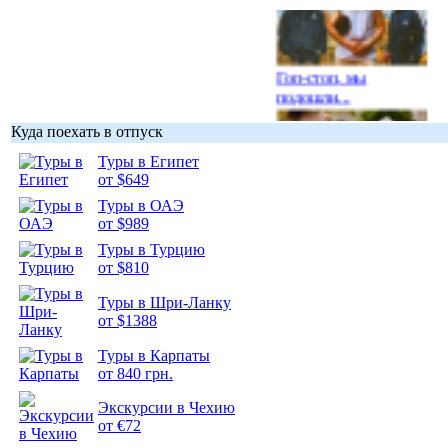
Гоп-стоп, мы
подошли...
Куда поехать в отпуск
Туры в Египет
от $649
Туры в ОАЭ
Подборка
от $989
фотопозитива 1
Туры в Турцию
от $810
Туры в Шри-Ланку
от $1388
Подборка
Туры в Карпаты
фотопозитива 2
от 840 грн.
Экскурсии в Чехию
от €72