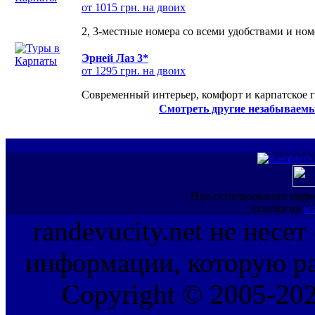
от 1015 грн. на двоих
2, 3-местные номера со всеми удобствами и но
Эрней Лаз 3*
от 1295 грн. на двоих
Современный интерьер, комфорт и карпатское г
Смотреть другие незабываемы
При использовании инфо
ссылка на
ww
randevucity.net не несе
информации, которую ра
Copyright © 2005-202