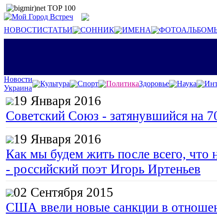
НОВОСТИ
СТАТЬИ
СОННИК
ИМЕНА
ФОТОАЛЬБОМ
Новости
Культура
Спорт
Политика
Здоровье
Наука
Инт
Украина
19 Января 2016
Советский Союз - затянувшийся на 7
19 Января 2016
Как мы будем жить после всего, что 
- российский поэт Игорь Иртеньев
02 Сентября 2015
США ввели новые санкции в отноше