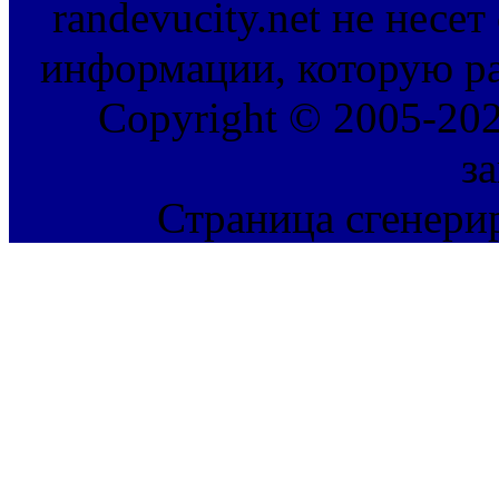
randevucity.net не несе
информации, которую ра
Copyright © 2005-202
з
Страница сгенерир