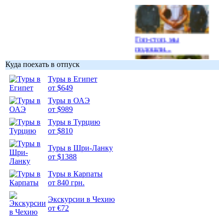
Гоп-стоп, мы
подошли...
Куда поехать в отпуск
Туры в Египет
от $649
Туры в ОАЭ
Подборка
от $989
фотопозитива 1
Туры в Турцию
от $810
Туры в Шри-Ланку
от $1388
Подборка
Туры в Карпаты
фотопозитива 2
от 840 грн.
Экскурсии в Чехию
от €72