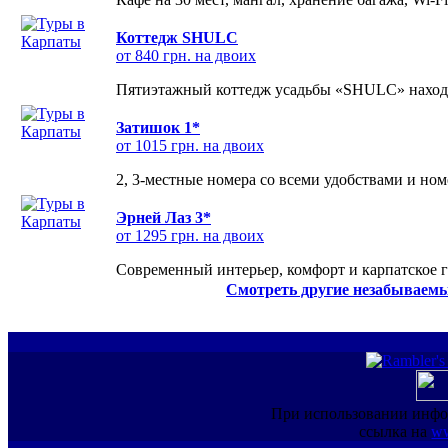
Коттедж SHULC
от 840 грн. на двоих
Пятиэтажный коттедж усадьбы «SHULC» находит
Затишок 1*
от 1015 грн. на двоих
2, 3-местные номера со всеми удобствами и но
Эрней Лаз 3*
от 1295 грн. на двоих
Современный интерьер, комфорт и карпатское г
Смотреть другие незабываемы
При использовании инфо
ссылка на
ww