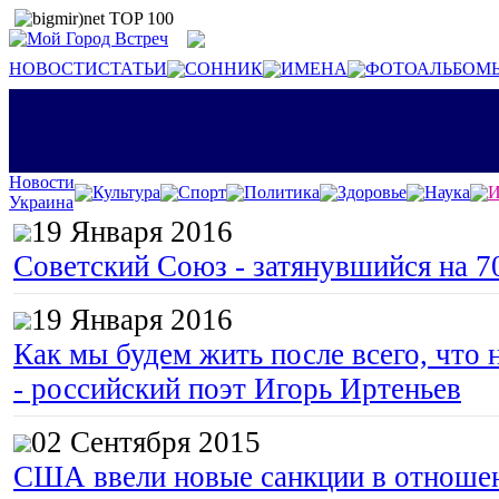
НОВОСТИ
СТАТЬИ
СОННИК
ИМЕНА
ФОТОАЛЬБОМ
Новости
Культура
Спорт
Политика
Здоровье
Наука
И
Украина
19 Января 2016
Советский Союз - затянувшийся на 7
19 Января 2016
Как мы будем жить после всего, что 
- российский поэт Игорь Иртеньев
02 Сентября 2015
США ввели новые санкции в отноше