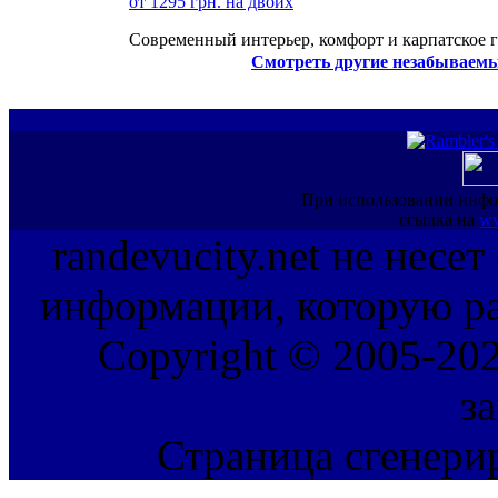
от 1295 грн. на двоих
Современный интерьер, комфорт и карпатское г
Смотреть другие незабываемы
При использовании инфо
ссылка на
ww
randevucity.net не несе
информации, которую ра
Copyright © 2005-202
з
Страница сгенерир