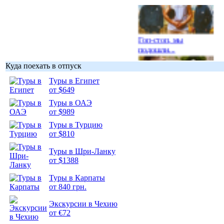
Гоп-стоп, мы
подошли...
Куда поехать в отпуск
Туры в Египет
от $649
Туры в ОАЭ
Подборка
от $989
фотопозитива 1
Туры в Турцию
от $810
Туры в Шри-Ланку
от $1388
Подборка
Туры в Карпаты
фотопозитива 2
от 840 грн.
Экскурсии в Чехию
от €72