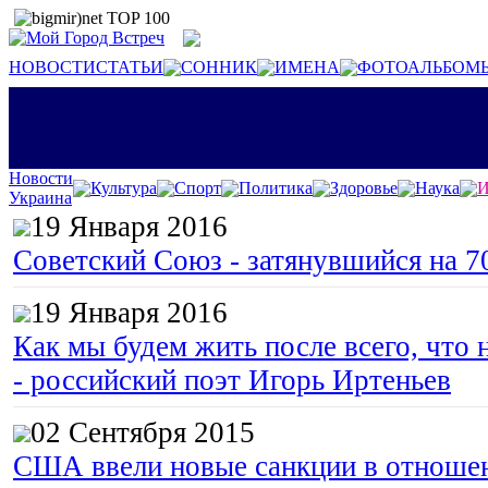
НОВОСТИ
СТАТЬИ
СОННИК
ИМЕНА
ФОТОАЛЬБОМ
Новости
Культура
Спорт
Политика
Здоровье
Наука
И
Украина
19 Января 2016
Советский Союз - затянувшийся на 7
19 Января 2016
Как мы будем жить после всего, что 
- российский поэт Игорь Иртеньев
02 Сентября 2015
США ввели новые санкции в отноше