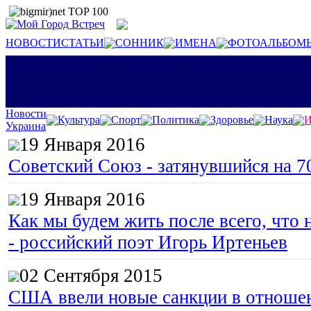
НОВОСТИ
СТАТЬИ
СОННИК
ИМЕНА
ФОТОАЛЬБОМ
Новости
Культура
Спорт
Политика
Здоровье
Наука
И
Украина
19 Января 2016
Советский Союз - затянувшийся на 7
19 Января 2016
Как мы будем жить после всего, что 
- российский поэт Игорь Иртеньев
02 Сентября 2015
США ввели новые санкции в отноше