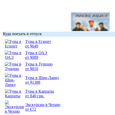
Куда поехать в отпуск
Туры в Египет
Гоп-стоп, мы
от $649
подошли...
Туры в ОАЭ
от $989
Туры в Турцию
от $810
Туры в Шри-Ланку
Подборка
от $1388
фотопозитива 1
Туры в Карпаты
от 840 грн.
Экскурсии в Чехию
от €72