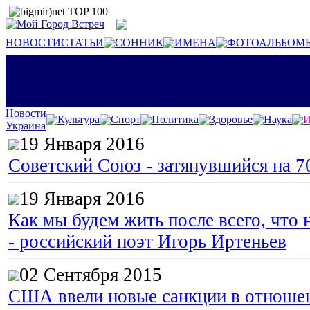
НОВОСТИ
СТАТЬИ
СОННИК
ИМЕНА
ФОТОАЛЬБОМ
Новости
Культура
Спорт
Политика
Здоровье
Наука
И
Украина
19 Января 2016
Советский Союз - затянувшийся на 7
19 Января 2016
Как мы будем жить после всего, что 
- российский поэт Игорь Иртеньев
02 Сентября 2015
США ввели новые санкции в отноше