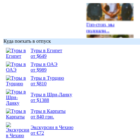
Гоп-стоп, мы
подошли...
Куда поехать в отпуск
Туры в Египет
от $649
Туры в ОАЭ
Подборка
от $989
фотопозитива 1
Туры в Турцию
от $810
Туры в Шри-Ланку
от $1388
Подборка
Туры в Карпаты
фотопозитива 2
от 840 грн.
Экскурсии в Чехию
от €72