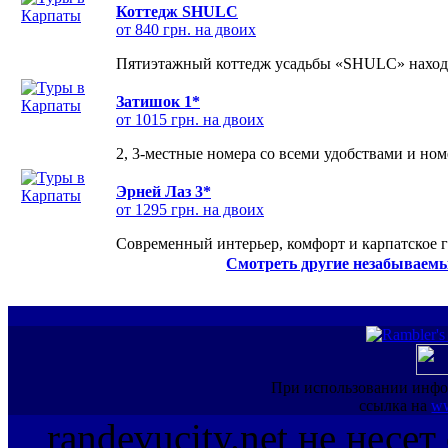
Коттедж SHULC
от 840 грн. на двоих
Пятиэтажный коттедж усадьбы «SHULC» находит
Затишок 1*
от 1015 грн. на двоих
2, 3-местные номера со всеми удобствами и но
Эрней Лаз 3*
от 1295 грн. на двоих
Современный интерьер, комфорт и карпатское г
Смотреть другие незабываемы
При использовании инфо
ссылка на
ww
randevucity.net не несе