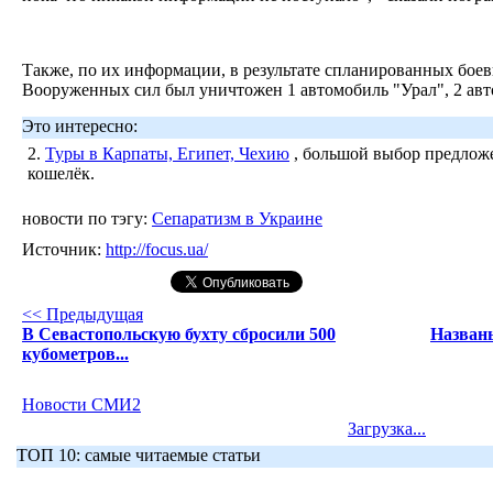
Также, по их информации, в результате спланированных бое
Вооруженных сил был уничтожен 1 автомобиль "Урал", 2 ав
Это интересно:
2.
Туры в Карпаты, Египет, Чехию
, большой выбор предложе
кошелёк.
новости по тэгу:
Сепаратизм в Украине
Источник:
http://focus.ua/
<< Предыдущая
В Севастопольскую бухту сбросили 500
Назван
кубометров...
Новости СМИ2
Загрузка...
ТОП 10: самые читаемые статьи