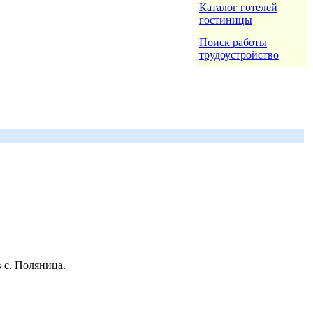
Каталог готелей
гостиницы
Поиск работы
трудоустройство
 с. Поляница.