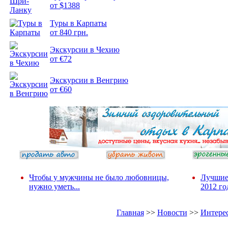
от $1388
Подборка
Туры в Карпаты
фотопозитива 2
от 840 грн.
Экскурсии в Чехию
от €72
Экскурсии в Венгрию
от €60
Чтобы у мужчины не было любовницы,
Лучшие
нужно уметь...
2012 го
Главная
>>
Новости
>>
Интере