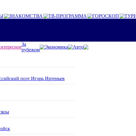
Ы
ЗНАКОМСТВА
ТВ-ПРОГРАММА
ГОРОСКОП
ТУР
За
нтересное
Экономика
Авто
рубежом
оссийский поэт Игорь Иртеньев
сяцы
войск