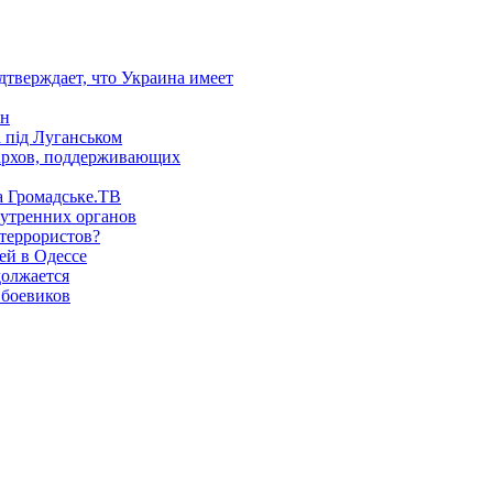
дтверждает, что Украина имеет
ен
а під Луганськом
архов, поддерживающих
а Громадське.ТВ
нутренних органов
 террористов?
ей в Одессе
должается
 боевиков