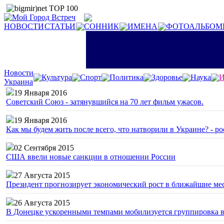
НОВОСТИ
СТАТЬИ
СОННИК
ИМЕНА
ФОТОАЛЬБОМ
Новости
Культура
Спорт
Политика
Здоровье
Наука
И
Украина
19 Января 2016
Советский Союз - затянувшийся на 70 лет фильм ужасов.
19 Января 2016
Как мы будем жить после всего, что натворили в Украине? - р
02 Сентября 2015
США ввели новые санкции в отношении России
27 Августа 2015
Президент прогнозирует экономический рост в ближайшие ме
26 Августа 2015
В Донецке ускоренными темпами мобилизуется группировка 