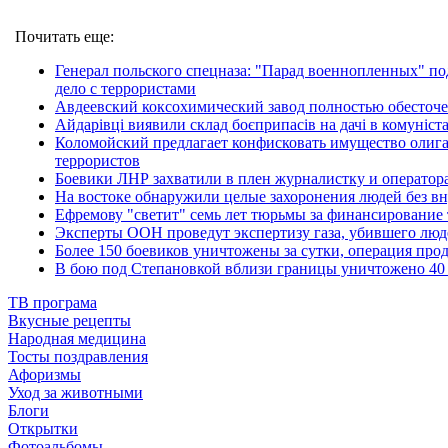
Почитать еще:
Генерал польского спецназа: "Парад военнопленных" по
дело с террористами
Авдеевский коксохимический завод полностью обесточ
Айдарівці виявили склад боєприпасів на дачі в комуніст
Коломойский предлагает конфисковать имущество олиг
террористов
Боевики ЛНР захватили в плен журналистку и оператор
На востоке обнаружили целые захоронения людей без в
Ефремову "светит" семь лет тюрьмы за финансирование
Эксперты ООН проведут экспертизу газа, убившего люд
Более 150 боевиков уничтожены за сутки, операция про
В бою под Степановкой вблизи границы уничтожено 40
ТВ програма
Вкусные рецепты
Народная медицина
Тосты поздравления
Афоризмы
Уход за животными
Блоги
Открытки
Фотоальбомы