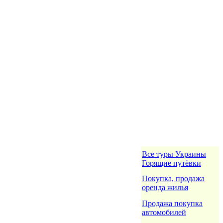
Все туры Украины
Горящие путёвки
Покупка, продажа
оренда жилья
Продажа покупка
автомобилей