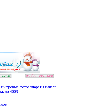
 цифровые фотоаппараты начала
да: до 400$
сное