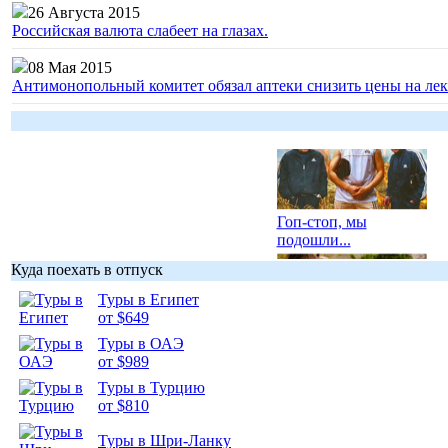
26 Августа 2015
Российская валюта слабеет на глазах.
08 Мая 2015
Антимонопольный комитет обязал аптеки снизить цены на лек
Гоп-стоп, мы
подошли...
Куда поехать в отпуск
Туры в Египет
от $649
Туры в ОАЭ
Подборка
от $989
фотопозитива 1
Туры в Турцию
от $810
Туры в Шри-Ланку