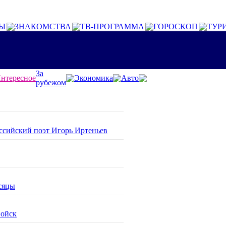
Ы
ЗНАКОМСТВА
ТВ-ПРОГРАММА
ГОРОСКОП
ТУР
За
нтересное
Экономика
Авто
рубежом
оссийский поэт Игорь Иртеньев
сяцы
войск