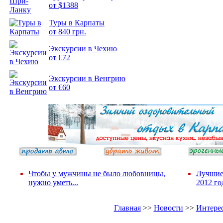
от $1388
Подборка
Туры в Карпаты
фотопозитива 2
от 840 грн.
Экскурсии в Чехию
от €72
Экскурсии в Венгрию
от €60
Чтобы у мужчины не было любовницы,
Лучшие
нужно уметь...
2012 го
Главная
>>
Новости
>>
Интере