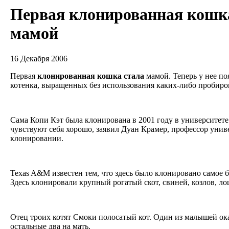
Первая клонированная кошк
мамой
16 Декабря 2006
Первая
клонированная
кошка
стала
мамой. Теперь у нее п
котенка, выращенных без использования каких-либо пробир
Сама Копи Кэт была клонирована в 2001 году в университет
чувствуют себя хорошо, заявил Дуан Крамер, профессор унив
клонировании.
Texas A&M известен тем, что здесь было клонировано самое
Здесь клонировали крупный рогатый скот, свиней, козлов, л
Отец троих котят Смоки полосатый кот. Один из малышей ока
остальные два на мать.