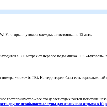
 Wi-Fi, стирка и утюжка одежды, автостоянка на 15 авто.
ходится в 300 метрах от первого подъемника ТРК «Буковель» в
 и номера-«люкс» (с ТВ). На территории базы есть горнолыжный
кое гостеприимство - все это делает отдых гостей поистине нез
реть другие незабываемые туры для отличного отдыха в Кар