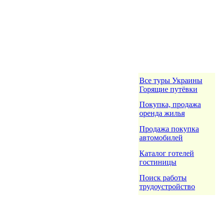
Все туры Украины
Горящие путёвки
Покупка, продажа
оренда жилья
Продажа покупка
автомобилей
Каталог готелей
гостиницы
Поиск работы
трудоустройство