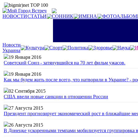
НОВОСТИ
СТАТЬИ
СОННИК
ИМЕНА
ФОТОАЛЬБОМ
Новости
Культура
Спорт
Политика
Здоровье
Наука
И
Украина
19 Января 2016
Советский Союз - затянувшийся на 70 лет фильм ужасов.
19 Января 2016
Как мы будем жить после всего, что натворили в Украине? - р
02 Сентября 2015
США ввели новые санкции в отношении России
27 Августа 2015
Президент прогнозирует экономический рост в ближайшие ме
26 Августа 2015
В Донецке ускоренными темпами мобилизуется группировка 