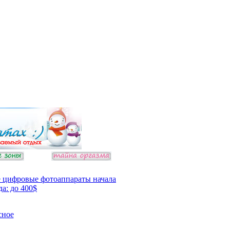
 цифровые фотоаппараты начала
да: до 400$
сное