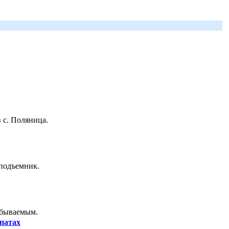
 с. Поляница.
 подъемник.
абываемым.
патах