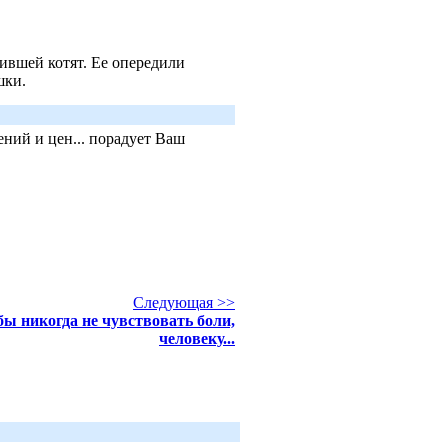
ившей котят. Ее опередили
шки.
ний и цен... порадует Ваш
Следующая >>
ы никогда не чувствовать боли,
человеку...