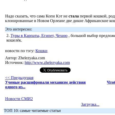
Надо сказать, что сама Копи Кэт не
стала
первой кошкой, род
клонированные в Новом Орлеане две дикие Африканские ко
Это интересно:
2.
Туры в Карпаты, Египет, Чехию
, большой выбор предложе
кошелёк.
новости по тэгу:
Кошки
Автор:
Zhelezyaka.com
Источник:
http://www.zhelezyaka.com
<< Предыдущая
Ученые расшифровали механизм действия
Чтоб
одного из...
Новости СМИ2
Загрузка...
ТОП 10: самые читаемые статьи