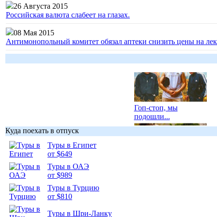
26 Августа 2015
Российская валюта слабеет на глазах.
08 Мая 2015
Антимонопольный комитет обязал аптеки снизить цены на лек
Гоп-стоп, мы
подошли...
Куда поехать в отпуск
Туры в Египет
от $649
Туры в ОАЭ
Подборка
от $989
фотопозитива 1
Туры в Турцию
от $810
Туры в Шри-Ланку