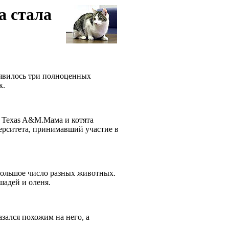
а стала
оявилось три полноценных
ок.
е Texas A&M.Мама и котята
ерситета, принимавший участие в
 большое число разных животных.
ошадей и оленя.
зался похожим на него, а