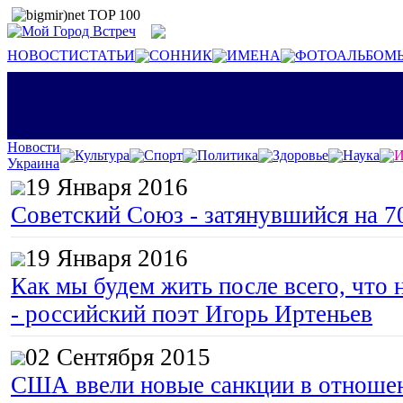
НОВОСТИ
СТАТЬИ
СОННИК
ИМЕНА
ФОТОАЛЬБОМ
Новости
Культура
Спорт
Политика
Здоровье
Наука
И
Украина
19 Января 2016
Советский Союз - затянувшийся на 7
19 Января 2016
Как мы будем жить после всего, что 
- российский поэт Игорь Иртеньев
02 Сентября 2015
США ввели новые санкции в отноше