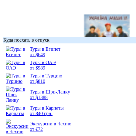
Куда поехать в отпуск
Туры в Египет
Гоп-стоп, мы
от $649
подошли...
Туры в ОАЭ
от $989
Туры в Турцию
от $810
Туры в Шри-Ланку
Подборка
от $1388
фотопозитива 1
Туры в Карпаты
от 840 грн.
Экскурсии в Чехию
от €72
Подборка