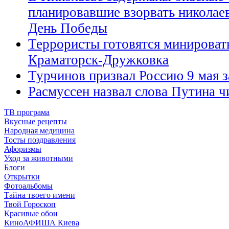
планировавшие взорвать николаев
День Победы
Террористы готовятся минироват
Краматорск-Дружковка
Турчинов призвал Россию 9 мая 
Расмуссен назвал слова Путина 
ТВ програма
Вкусные рецепты
Народная медицина
Тосты поздравления
Афоризмы
Уход за животными
Блоги
Открытки
Фотоальбомы
Тайна твоего имени
Твой Гороскоп
Красивые обои
КиноАФИША Киева