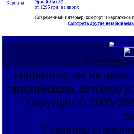
Эрней Лаз 3*
от 1295 грн. на двоих
Современный интерьер, комфорт и карпатское г
Смотреть другие незабываемы
При использовании инфо
ссылка на
ww
randevucity.net не несе
информации, которую ра
Copyright © 2005-202
з
Страница сгенерир