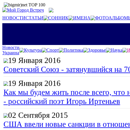
НОВОСТИ
СТАТЬИ
СОННИК
ИМЕНА
ФОТОАЛЬБОМ
Новости
Культура
Спорт
Политика
Здоровье
Наука
И
Украина
19 Января 2016
Советский Союз - затянувшийся на 7
19 Января 2016
Как мы будем жить после всего, что 
- российский поэт Игорь Иртеньев
02 Сентября 2015
США ввели новые санкции в отноше