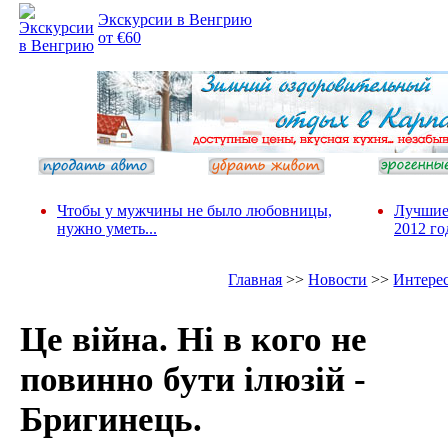
Экскурсии в Венгрию
от €60
Чтобы у мужчины не было любовницы,
Лучшие
нужно уметь...
2012 го
Главная
>>
Новости
>>
Интере
Це війна. Ні в кого не
повинно бути ілюзій -
Бригинець.