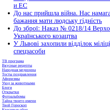
и ЕС
До нас прийшла війна. Нас намаг
бажання мати людську гідність
До зброї: Наказ № 0218/14 Верх
Українського козацтва
У Львові захопили відділок міліці
спецзасоби
ТВ програма
Вкусные рецепты
Народная медицина
Тосты поздравления
Афоризмы
Уход за животными
Блоги
Открытки
Фотоальбомы
Тайна твоего имени
Твой Гороскоп
Красивые обои