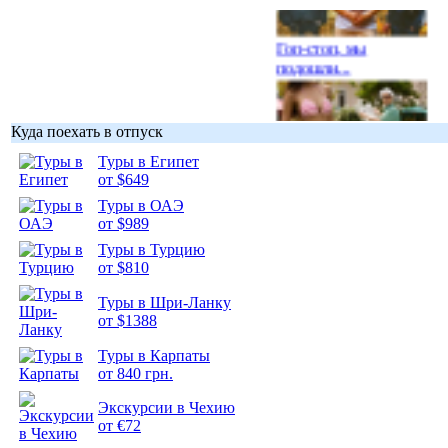
Гоп-стоп, мы
подошли...
Куда поехать в отпуск
Туры в Египет
Подборка
от $649
фотопозитива 1
Туры в ОАЭ
от $989
Туры в Турцию
от $810
Туры в Шри-Ланку
Подборка
от $1388
фотопозитива 2
Туры в Карпаты
от 840 грн.
Экскурсии в Чехию
от €72