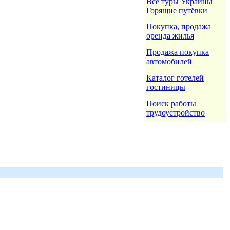
Все туры Украины
Горящие путёвки
Покупка, продажа
оренда жилья
Продажа покупка
автомобилей
Каталог готелей
гостиницы
Поиск работы
трудоустройство