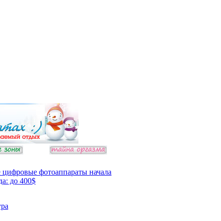
 цифровые фотоаппараты начала
да: до 400$
ура