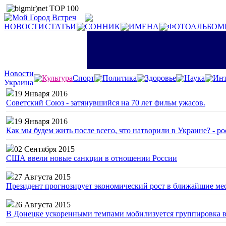
НОВОСТИ
СТАТЬИ
СОННИК
ИМЕНА
ФОТОАЛЬБОМ
Новости
Культура
Спорт
Политика
Здоровье
Наука
Инт
Украина
19 Января 2016
Советский Союз - затянувшийся на 70 лет фильм ужасов.
19 Января 2016
Как мы будем жить после всего, что натворили в Украине? - р
02 Сентября 2015
США ввели новые санкции в отношении России
27 Августа 2015
Президент прогнозирует экономический рост в ближайшие ме
26 Августа 2015
В Донецке ускоренными темпами мобилизуется группировка 