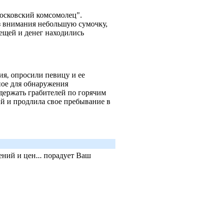
осковский комсомолец".
ез внимания небольшую сумочку,
ещей и денег находились
ия, опросили певицу и ее
ое для обнаружения
держать грабителей по горячим
й и продлила свое пребывание в
ний и цен... порадует Ваш