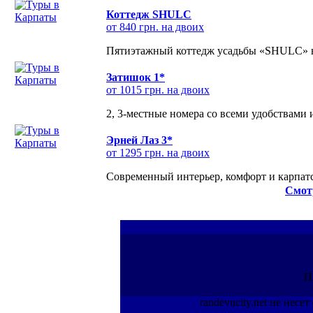
Коттедж SHULC
от 840 грн. на двоих
Пятиэтажный коттедж усадьбы «SHULC» на
Затишок 1*
от 1015 грн. на двоих
2, 3-местные номера со всеми удобствами
Эрней Лаз 3*
от 1295 грн. на двоих
Современный интерьер, комфорт и карпатс
Смот
П
randevucity.net не нес