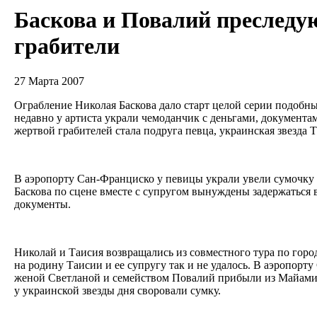
Баскова и Повалий преследу
грабители
27 Марта 2007
Ограбление Николая Баскова дало старт целой серии подобн
недавно у артиста украли чемоданчик с деньгами, документа
жертвой грабителей стала подруга певца, украинская звезда
В аэропорту Сан-Франциско у певицы украли увели сумочку 
Баскова по сцене вместе с супругом вынуждены задержаться 
документы.
Николай и Таисия возвращались из совместного тура по гор
на родину Таисии и ее супругу так и не удалось. В аэропорту
женой Светланой и семейством Повалий прибыли из Майами,
у украинской звезды дня своровали сумку.