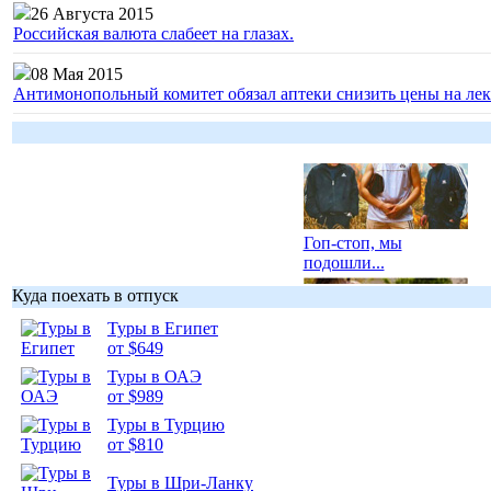
26 Августа 2015
Российская валюта слабеет на глазах.
08 Мая 2015
Антимонопольный комитет обязал аптеки снизить цены на лек
Гоп-стоп, мы
подошли...
Куда поехать в отпуск
Туры в Египет
от $649
Туры в ОАЭ
Подборка
от $989
фотопозитива 1
Туры в Турцию
от $810
Туры в Шри-Ланку