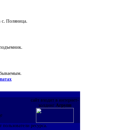
 с. Поляница.
 подъемник.
абываемым.
патах
сайт входит в интернет-
холдинг
Агрупп
де
т пользователи ресурса.