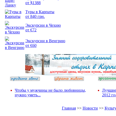
от $1388
Подборка
Туры в Карпаты
фотопозитива 2
от 840 грн.
Экскурсии в Чехию
от €72
Экскурсии в Венгрию
от €60
Чтобы у мужчины не было любовницы,
Лучшие
нужно уметь...
2012 го
Главная
>>
Новости
>>
Культ