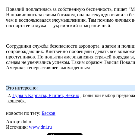
Повалий поплатилась за собственную беспечность, пишет "М
Направившись за своим багажом, она на секунду оставила б
чем и воспользовался злоумышленник. Там помимо личных в
паспорта ее и мужа — украинский и заграничный.
Сотрудники службы безопасности аэропорта, а затем и полиц
сопровождающих. Клятвенно пообещали сделать все возможн
преступников. Но попытки американских стражей порядка за
следам не увенчались успехом. Таким образом Таисия Повали
Америке, теперь ставшее вынужденным.
Это интересно:
2.
Туры в Карпаты, Египет, Чехию
, большой выбор предложе
кошелёк.
новости по тэгу:
Басков
Автор:
dni.ru
Источник:
www.dni.ru