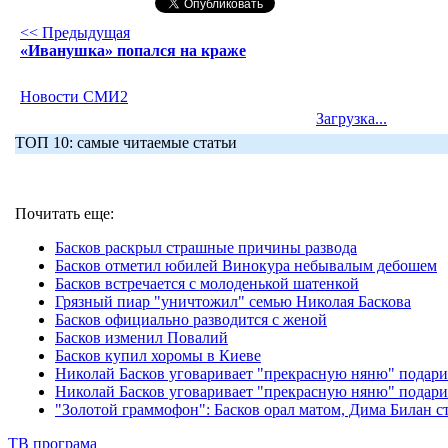
<< Предыдущая
«Иванушка» попался на краже
Новости СМИ2
Загрузка...
ТОП 10: самые читаемые статьи
Почитать еще:
Басков раскрыл страшные причины развода
Басков отметил юбилей Винокура небывалым дебошем
Басков встречается с молоденькой шатенкой
Грязный пиар "уничтожил" семью Николая Баскова
Басков официально разводится с женой
Басков изменил Повалий
Басков купил хоромы в Киеве
Николай Басков уговаривает "прекрасную няню" подари
Николай Басков уговаривает "прекрасную няню" подари
"Золотой граммофон": Басков орал матом, Дима Билан ст
ТВ програма