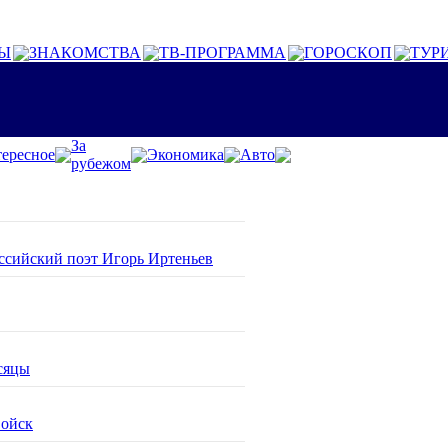
Ы
ЗНАКОМСТВА
ТВ-ПРОГРАММА
ГОРОСКОП
ТУР
За
ересное
Экономика
Авто
рубежом
оссийский поэт Игорь Иртеньев
сяцы
войск