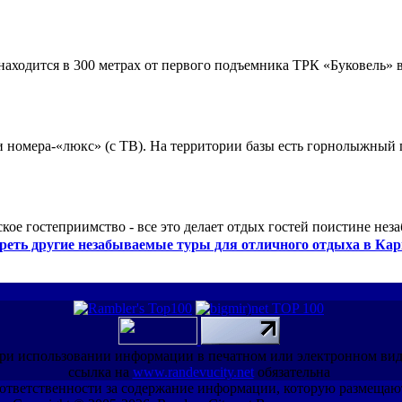
ходится в 300 метрах от первого подъемника ТРК «Буковель» в
 и номера-«люкс» (с ТВ). На территории базы есть горнолыжный
кое гостеприимство - все это делает отдых гостей поистине нез
реть другие незабываемые туры для отличного отдыха в Кар
ри использовании информации в печатном или электронном ви
ссылка на
www.randevucity.net
обязательна
ет ответственности за содержание информации, которую размещаю