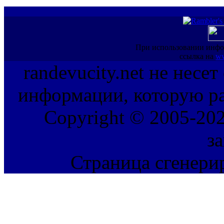
При использовании инфо
ссылка на
ww
randevucity.net не несе
информации, которую ра
Copyright © 2005-202
з
Страница сгенерир