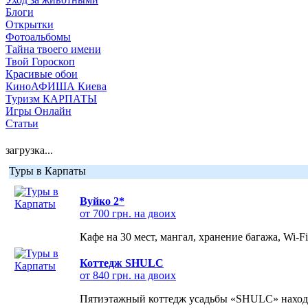
Блоги
Открытки
Фотоальбомы
Тайна твоего имени
Твой Гороскоп
Красивые обои
КиноАФИША Киева
Туризм КАРПАТЫ
Игры Онлайн
Статьи
загрузка...
Туры в Карпаты
Вуйко 2*
от 700 грн. на двоих
Кафе на 30 мест, мангал, хранение багажа, Wi-F
Коттедж SHULC
от 840 грн. на двоих
Пятиэтажный коттедж усадьбы «SHULC» находит