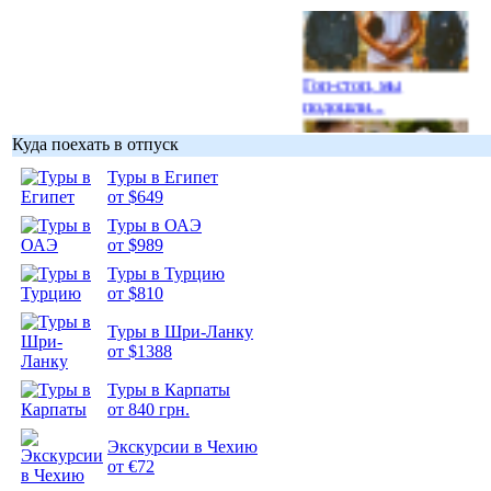
Гоп-стоп, мы
подошли...
Куда поехать в отпуск
Туры в Египет
от $649
Туры в ОАЭ
Подборка
от $989
фотопозитива 1
Туры в Турцию
от $810
Туры в Шри-Ланку
от $1388
Подборка
Туры в Карпаты
фотопозитива 2
от 840 грн.
Экскурсии в Чехию
от €72