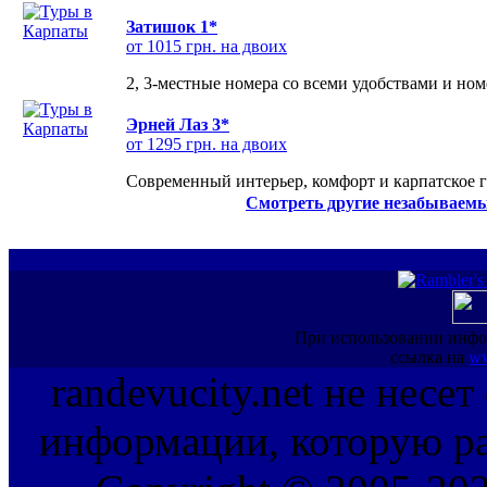
Затишок 1*
от 1015 грн. на двоих
2, 3-местные номера со всеми удобствами и но
Эрней Лаз 3*
от 1295 грн. на двоих
Современный интерьер, комфорт и карпатское г
Смотреть другие незабываемы
При использовании инфо
ссылка на
ww
randevucity.net не несе
информации, которую ра