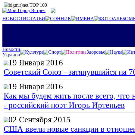
НОВОСТИ
СТАТЬИ
СОННИК
ИМЕНА
ФОТОАЛЬБОМ
Новости
Культура
Спорт
Политика
Здоровье
Наука
Инт
Украина
19 Января 2016
Советский Союз - затянувшийся на 7
19 Января 2016
Как мы будем жить после всего, что 
- российский поэт Игорь Иртеньев
02 Сентября 2015
США ввели новые санкции в отноше