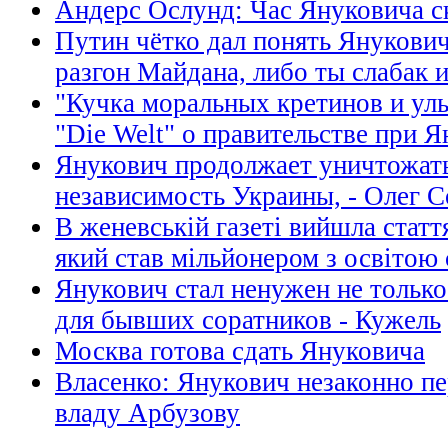
Андерс Ослунд: Час Януковича с
Путин чётко дал понять Янукович
разгон Майдана, либо ты слабак 
"Кучка моральных кретинов и ул
"Die Welt" о правительстве при 
Янукович продолжает уничтожат
независимость Украины, - Олег 
В женевській газеті вийшла статт
який став мільйонером з освітою
Янукович стал ненужен не только
для бывших соратников - Кужель
Москва готова сдать Януковича
Власенко: Янукович незаконно п
владу Арбузову