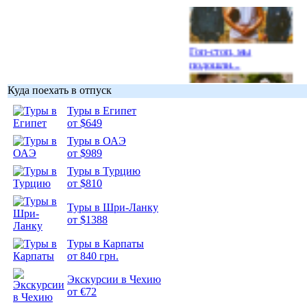
Гоп-стоп, мы
подошли...
Куда поехать в отпуск
Туры в Египет
от $649
Подборка
Туры в ОАЭ
фотопозитива 1
от $989
Туры в Турцию
от $810
Туры в Шри-Ланку
от $1388
Подборка
Туры в Карпаты
фотопозитива 2
от 840 грн.
Экскурсии в Чехию
от €72