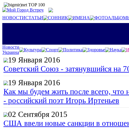
НОВОСТИ
СТАТЬИ
СОННИК
ИМЕНА
ФОТОАЛЬБОМ
Новости
Культура
Спорт
Политика
Здоровье
Наука
И
Украина
19 Января 2016
Советский Союз - затянувшийся на 7
19 Января 2016
Как мы будем жить после всего, что 
- российский поэт Игорь Иртеньев
02 Сентября 2015
США ввели новые санкции в отноше