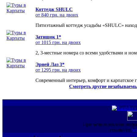
Коттедж SHULC
от 840 грн. на двоих
Пятиэтажный коттедж усадьбы «SHULC» находит
Затишок 1*
от 1015 грн. на двоих
2, 3-местные номера со всеми удобствами и но
Эрней Лаз 3*
от 1295 грн. на двоих
Современный интерьер, комфорт и карпатское г
Смотреть другие незабываемы
При использовании инфо
ссылка на
ww