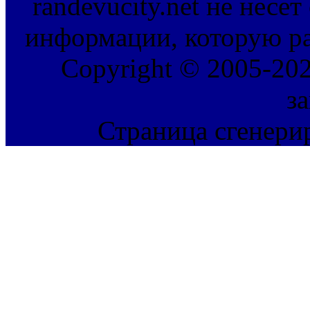
randevucity.net не несе
информации, которую ра
Copyright © 2005-202
з
Страница сгенерир