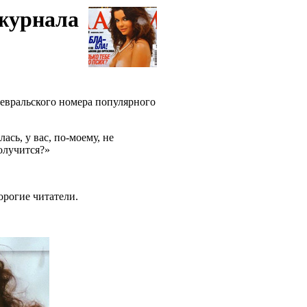
журнала
февральского номера популярного
ась, у вас, по-моему, не
получится?»
дорогие читатели.