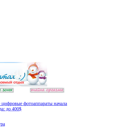
 цифровые фотоаппараты начала
да: до 400$
ура