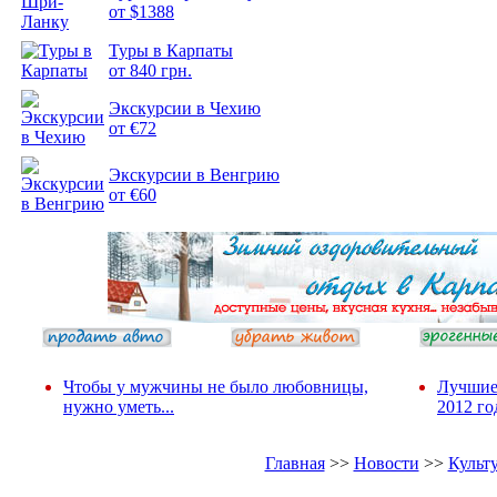
от $1388
Подборка
Туры в Карпаты
фотопозитива 2
от 840 грн.
Экскурсии в Чехию
от €72
Экскурсии в Венгрию
от €60
Чтобы у мужчины не было любовницы,
Лучшие
нужно уметь...
2012 го
Главная
>>
Новости
>>
Культ