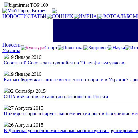
НОВОСТИ
СТАТЬИ
СОННИК
ИМЕНА
ФОТОАЛЬБОМ
Новости
Культура
Спорт
Политика
Здоровье
Наука
Инт
Украина
19 Января 2016
Советский Союз - затянувшийся на 70 лет фильм ужасов.
19 Января 2016
Как мы будем жить после всего, что натворили в Украине? - р
02 Сентября 2015
США ввели новые санкции в отношении России
27 Августа 2015
Президент прогнозирует экономический рост в ближайшие ме
26 Августа 2015
В Донецке ускоренными темпами мобилизуется группировка 