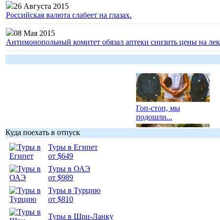
26 Августа 2015
Российская валюта слабеет на глазах.
08 Мая 2015
Антимонопольный комитет обязал аптеки снизить цены на лек
Гоп-стоп, мы
подошли...
Куда поехать в отпуск
Туры в Египет
от $649
Подборка
Туры в ОАЭ
фотопозитива 1
от $989
Туры в Турцию
от $810
Туры в Шри-Ланку