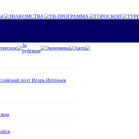
Ы
ЗНАКОМСТВА
ТВ-ПРОГРАММА
ГОРОСКОП
ТУР
За
ересное
Экономика
Авто
рубежом
оссийский поэт Игорь Иртеньев
сяцы
войск