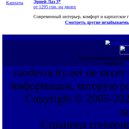
Эрней Лаз 3*
от 1295 грн. на двоих
Современный интерьер, комфорт и карпатское г
Смотреть другие незабываемы
При использовании инфо
ссылка на
ww
randevucity.net не несе
информации, которую ра
Copyright © 2005-202
з
Страница сгенерир