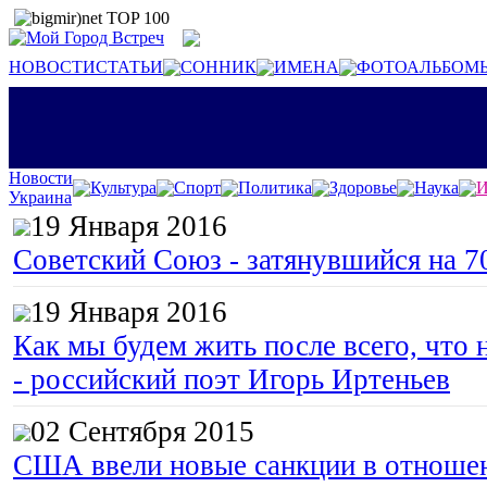
НОВОСТИ
СТАТЬИ
СОННИК
ИМЕНА
ФОТОАЛЬБОМ
Новости
Культура
Спорт
Политика
Здоровье
Наука
И
Украина
19 Января 2016
Советский Союз - затянувшийся на 7
19 Января 2016
Как мы будем жить после всего, что 
- российский поэт Игорь Иртеньев
02 Сентября 2015
США ввели новые санкции в отноше