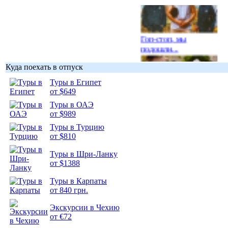
Гоп-стоп, мы
подошли...
Куда поехать в отпуск
Туры в Египет
от $649
Туры в ОАЭ
Подборка
от $989
фотопозитива 1
Туры в Турцию
от $810
Туры в Шри-Ланку
от $1388
Подборка
Туры в Карпаты
фотопозитива 2
от 840 грн.
Экскурсии в Чехию
от €72