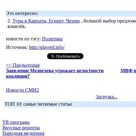
Это интересно:
2.
Туры в Карпаты, Египет, Чехию
, большой выбор предложе
кошелёк.
новости по тэгу:
Политика
Источник:
http://glavred.info/
<< Предыдущая
Заявление Медведева угрожает целостности
МВФ вы
коалиции?
Новости СМИ2
Загрузка...
ТОП 10: самые читаемые статьи
ТВ програма
Вкусные рецепты
Народная медицина