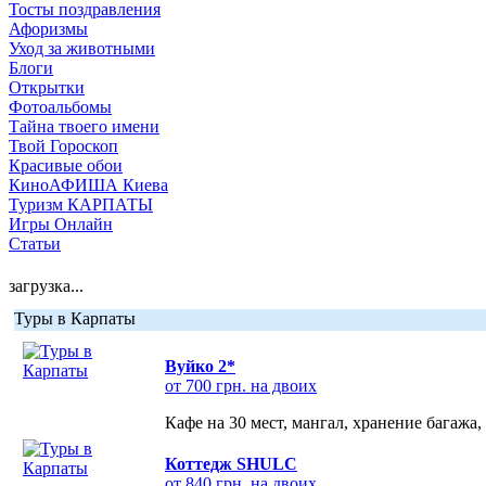
Тосты поздравления
Афоризмы
Уход за животными
Блоги
Открытки
Фотоальбомы
Тайна твоего имени
Твой Гороскоп
Красивые обои
КиноАФИША Киева
Туризм КАРПАТЫ
Игры Онлайн
Статьи
загрузка...
Туры в Карпаты
Вуйко 2*
от 700 грн. на двоих
Кафе на 30 мест, мангал, хранение багажа,
Коттедж SHULC
от 840 грн. на двоих