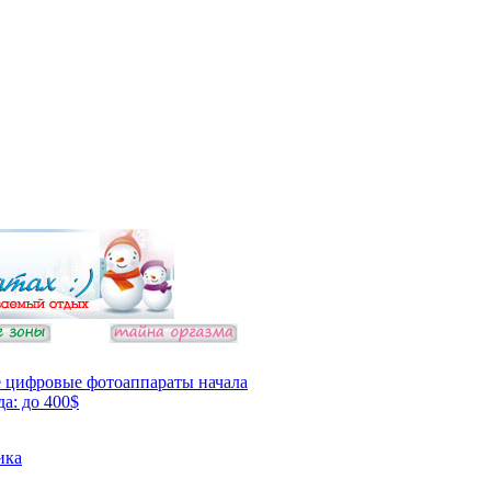
 цифровые фотоаппараты начала
да: до 400$
ика