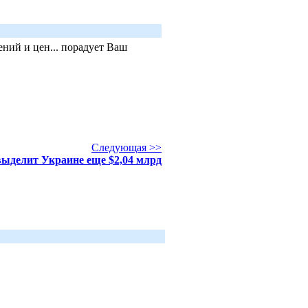
ний и цен... порадует Ваш
Следующая >>
делит Украине еще $2,04 млрд