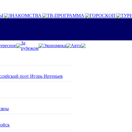
Ы
ЗНАКОМСТВА
ТВ-ПРОГРАММА
ГОРОСКОП
ТУР
За
ересное
Экономика
Авто
рубежом
оссийский поэт Игорь Иртеньев
сяцы
войск