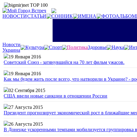
НОВОСТИ
СТАТЬИ
СОННИК
ИМЕНА
ФОТОАЛЬБОМ
Новости
Культура
Спорт
Политика
Здоровье
Наука
Инт
Украина
19 Января 2016
Советский Союз - затянувшийся на 70 лет фильм ужасов.
19 Января 2016
Как мы будем жить после всего, что натворили в Украине? - р
02 Сентября 2015
США ввели новые санкции в отношении России
27 Августа 2015
Президент прогнозирует экономический рост в ближайшие ме
26 Августа 2015
В Донецке ускоренными темпами мобилизуется группировка 