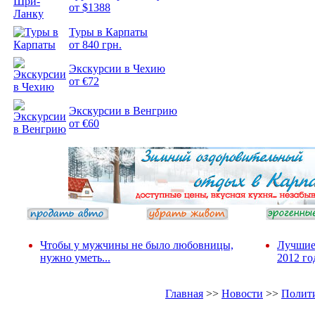
от $1388
Подборка
Туры в Карпаты
фотопозитива 2
от 840 грн.
Экскурсии в Чехию
от €72
Экскурсии в Венгрию
от €60
Чтобы у мужчины не было любовницы,
Лучшие
нужно уметь...
2012 го
Главная
>>
Новости
>>
Полит