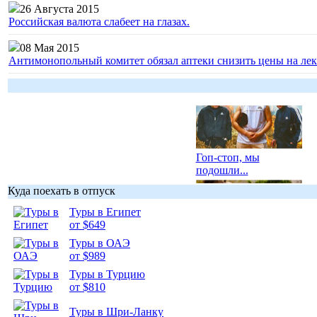
26 Августа 2015
Российская валюта слабеет на глазах.
08 Мая 2015
Антимонопольный комитет обязал аптеки снизить цены на лек
Гоп-стоп, мы
подошли...
Куда поехать в отпуск
Туры в Египет
от $649
Туры в ОАЭ
Подборка
от $989
фотопозитива 1
Туры в Турцию
от $810
Туры в Шри-Ланку