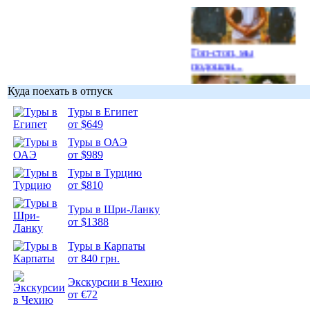
Гоп-стоп, мы
подошли...
Куда поехать в отпуск
Туры в Египет
от $649
Подборка
Туры в ОАЭ
фотопозитива 1
от $989
Туры в Турцию
от $810
Туры в Шри-Ланку
от $1388
Подборка
Туры в Карпаты
фотопозитива 2
от 840 грн.
Экскурсии в Чехию
от €72