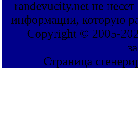
randevucity.net не несе
информации, которую ра
Copyright © 2005-202
з
Страница сгенерир