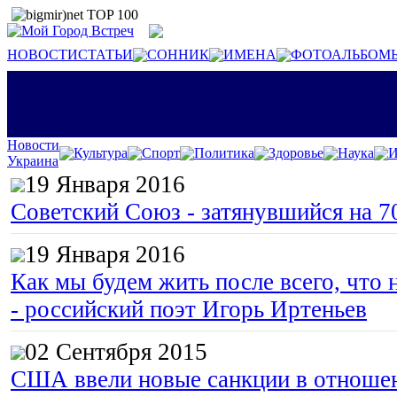
НОВОСТИ
СТАТЬИ
СОННИК
ИМЕНА
ФОТОАЛЬБОМ
Новости
Культура
Спорт
Политика
Здоровье
Наука
И
Украина
19 Января 2016
Советский Союз - затянувшийся на 7
19 Января 2016
Как мы будем жить после всего, что 
- российский поэт Игорь Иртеньев
02 Сентября 2015
США ввели новые санкции в отноше