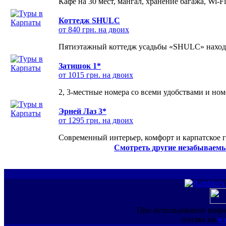
Кафе на 30 мест, мангал, хранение багажа, Wi-F
Коттедж SHULC
от 840 грн. на двоих
Пятиэтажный коттедж усадьбы «SHULC» находит
Затишок 1*
от 1015 грн. на двоих
2, 3-местные номера со всеми удобствами и но
Эрней Лаз 3*
от 1295 грн. на двоих
Современный интерьер, комфорт и карпатское г
Смотреть другие незабываемы
При использовании инфо
ссылка на
ww