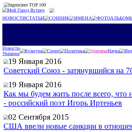
НОВОСТИ
СТАТЬИ
СОННИК
ИМЕНА
ФОТОАЛЬБОМ
Новости
Культура
Спорт
Политика
Здоровье
Наука
Инт
Украина
19 Января 2016
Советский Союз - затянувшийся на 7
19 Января 2016
Как мы будем жить после всего, что 
- российский поэт Игорь Иртеньев
02 Сентября 2015
США ввели новые санкции в отноше