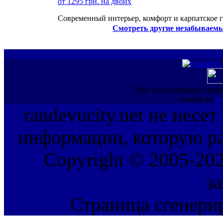
от 1295 грн. на двоих
Современный интерьер, комфорт и карпатское г
Смотреть другие незабываемы
При использовании инфо
ссылка на
ww
randevucity.net не несе
информации, которую ра
Copyright © 2005-202
з
Страница сгенерир