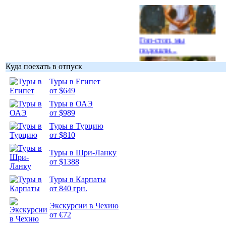
Гоп-стоп, мы
подошли...
Куда поехать в отпуск
Туры в Египет
от $649
Туры в ОАЭ
Подборка
от $989
фотопозитива 1
Туры в Турцию
от $810
Туры в Шри-Ланку
от $1388
Подборка
Туры в Карпаты
фотопозитива 2
от 840 грн.
Экскурсии в Чехию
от €72