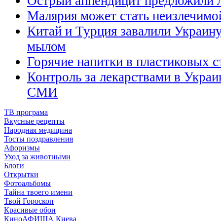
Острый аппендицит предложили л
Малярия может стать неизлечимой
Китай и Турция завалили Украин
мылом
Горячие напитки в пластиковых с
Контроль за лекарствами в Украи
СМИ
ТВ програма
Вкусные рецепты
Народная медицина
Тосты поздравления
Афоризмы
Уход за животными
Блоги
Открытки
Фотоальбомы
Тайна твоего имени
Твой Гороскоп
Красивые обои
КиноАФИША Киева