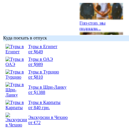
Гоп-стоп, мы
подошли...
Куда поехать в отпуск
Туры в Египет
от $649
Туры в ОАЭ
Подборка
от $989
фотопозитива 1
Туры в Турцию
от $810
Туры в Шри-Ланку
от $1388
Подборка
Туры в Карпаты
фотопозитива 2
от 840 грн.
Экскурсии в Чехию
от €72