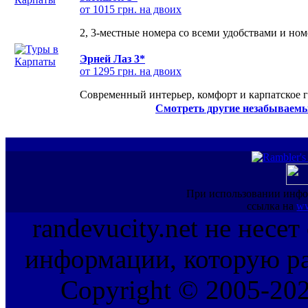
от 1015 грн. на двоих
2, 3-местные номера со всеми удобствами и но
Эрней Лаз 3*
от 1295 грн. на двоих
Современный интерьер, комфорт и карпатское г
Смотреть другие незабываемы
При использовании инфо
ссылка на
ww
randevucity.net не несе
информации, которую ра
Copyright © 2005-202