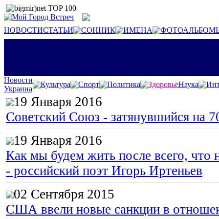
НОВОСТИ
СТАТЬИ
СОННИК
ИМЕНА
ФОТОАЛЬБОМ
Новости
Культура
Спорт
Политика
Здоровье
Наука
Инт
Украина
19 Января 2016
Советский Союз - затянувшийся на 7
19 Января 2016
Как мы будем жить после всего, что 
- российский поэт Игорь Иртеньев
02 Сентября 2015
США ввели новые санкции в отноше