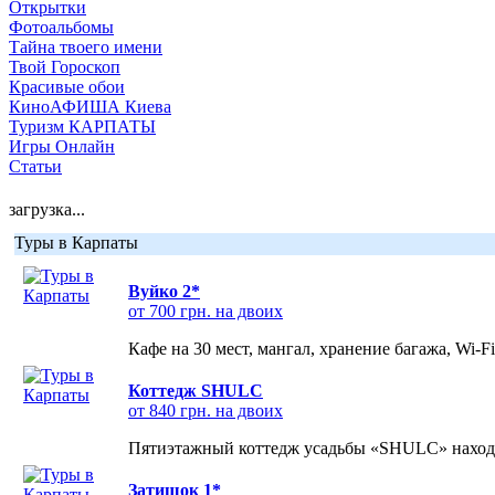
Открытки
Фотоальбомы
Тайна твоего имени
Твой Гороскоп
Красивые обои
КиноАФИША Киева
Туризм КАРПАТЫ
Игры Онлайн
Статьи
загрузка...
Туры в Карпаты
Вуйко 2*
от 700 грн. на двоих
Кафе на 30 мест, мангал, хранение багажа, Wi-F
Коттедж SHULC
от 840 грн. на двоих
Пятиэтажный коттедж усадьбы «SHULC» находит
Затишок 1*